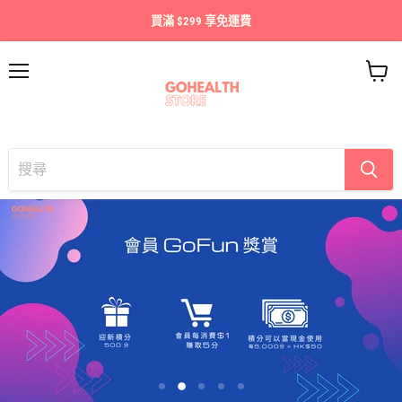
買滿 $299 享免運費
目
查
錄
看
購
物
車