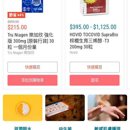
節省
64
%
建
$599.00
售
$395.00
-
$1,125.00
$215.00
議
零
價
HOVID TOCOVID SupraBio
Tru Niagen 樂加欣 強化
售
棕櫚生育三烯醇 -T3
版 300mg [原裝行貨] 30
價
200mg 30粒
粒 一個月份量
Hovid
Tru Niagen 樂加欣
快速購買
快速購買
添加到購物車
選項
滋潤眼水
敏感肌膚護理
益生菌