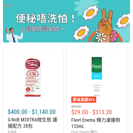
節省高達
26
%
建
$39.00
$400.00
-
$1,140.00
$29.00
-
$313.20
議
零
G-NiiB M3XTRA微生態 護
Fleet Enema 輝力灌腸劑
售
腸配方 28包
133mL
價
G-NiiB
Fleet Enema 輝力