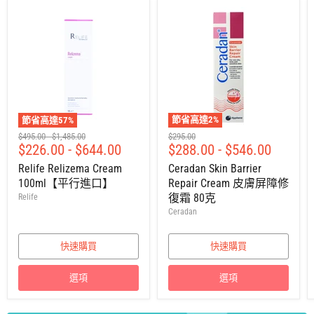
節省高達
57
%
節省高達
2
%
建
建
建
$495.00
-
$1,485.00
$295.00
$226.00
-
$644.00
$288.00
-
$546.00
議
議
議
零
零
零
Relife Relizema Cream
Ceradan Skin Barrier
售
售
售
100ml【平行進口】
Repair Cream 皮膚屏障修
價
價
價
復霜 80克
Relife
Ceradan
快速購買
快速購買
選項
選項