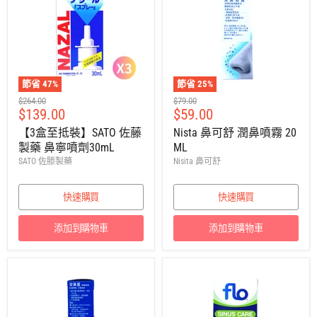
節省
47
%
節省
25
%
建
建
$264.00
$79.00
售
售
$139.00
$59.00
議
議
零
零
價
價
【3盒至抵裝】SATO 佐藤
Nista 鼻可舒 潤鼻噴霧 20
售
售
製藥 鼻寧噴劑30mL
ML
價
價
SATO 佐滕製藥
Nisita 鼻可舒
快速購買
快速購買
添加到購物車
添加到購物車