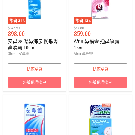
節省
31
%
節省
13
%
建
建
$142.90
$67.50
售
售
$98.00
$59.00
議
議
零
零
價
價
安鼻靈 潔鼻海泉 防敏潔
Afrin 鼻福靈 通鼻噴霧
售
售
鼻噴霧 100 mL
15mL
價
價
Otrivin 安鼻靈
Afrin 鼻福靈
快速購買
快速購買
添加到購物車
添加到購物車