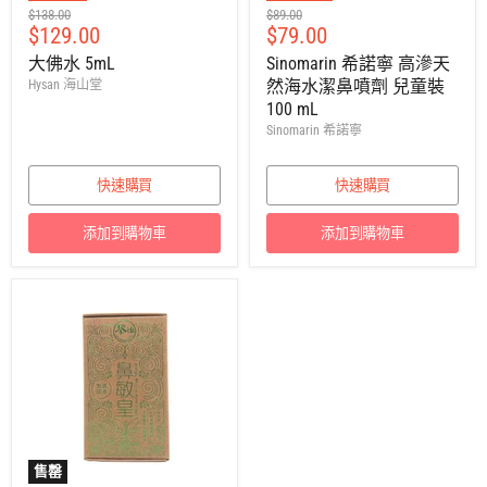
建
建
$138.00
$89.00
售
售
$129.00
$79.00
議
議
零
零
價
價
大佛水 5mL
Sinomarin 希諾寧 高滲天
售
售
然海水潔鼻噴劑 兒童裝
Hysan 海山堂
價
價
100 mL
Sinomarin 希諾寧
快速購買
快速購買
添加到購物車
添加到購物車
售罄