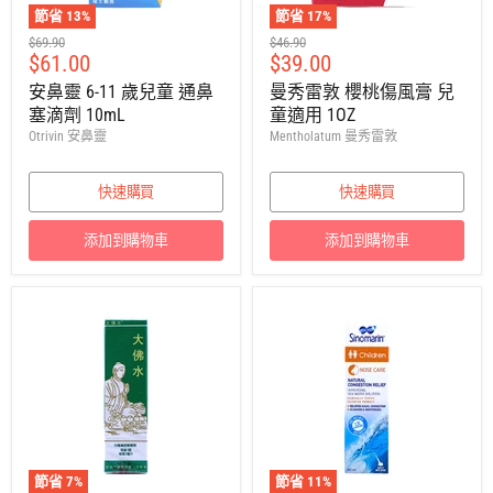
節省
13
%
節省
17
%
建
建
$69.90
$46.90
售
售
$61.00
$39.00
議
議
零
零
價
價
安鼻靈 6-11 歲兒童 通鼻
曼秀雷敦 櫻桃傷風膏 兒
售
售
塞滴劑 10mL
童適用 1OZ
價
價
Otrivin 安鼻靈
Mentholatum 曼秀雷敦
快速購買
快速購買
添加到購物車
添加到購物車
節省
7
%
節省
11
%