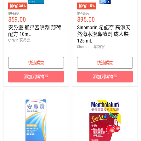
節省
38
%
節省
15
%
建
建
$94.80
$112.00
售
售
$59.00
$95.00
議
議
零
零
價
價
安鼻靈 通鼻塞噴劑 薄荷
Sinomarin 希諾寧 高滲天
售
售
配方 10mL
然海水潔鼻噴劑 成人裝
價
價
125 mL
Otrivin 安鼻靈
Sinomarin 希諾寧
快速購買
快速購買
添加到購物車
添加到購物車