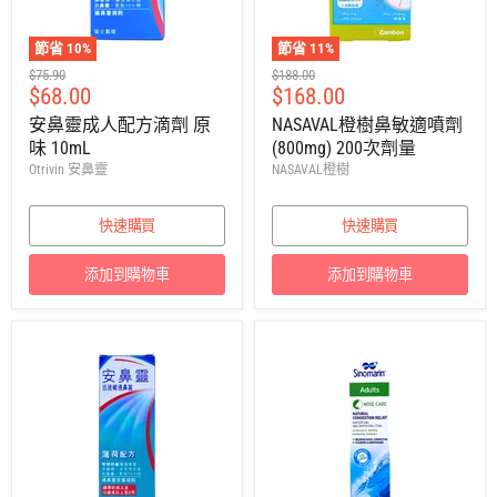
節省
10
%
節省
11
%
建
建
$75.90
$188.00
售
售
$68.00
$168.00
議
議
零
零
價
價
安鼻靈成人配方滴劑 原
NASAVAL橙樹鼻敏適噴劑
售
售
味 10mL
(800mg) 200次劑量
價
價
Otrivin 安鼻靈
NASAVAL橙樹
快速購買
快速購買
添加到購物車
添加到購物車