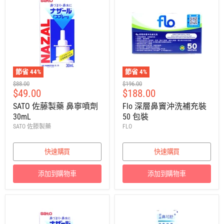
節省
44
%
節省
4
%
建
建
$88.00
$196.00
售
售
$49.00
$188.00
議
議
零
零
價
價
SATO 佐藤製藥 鼻寧噴劑
Flo 深層鼻竇沖洗補充裝
售
售
30mL
50 包裝
價
價
SATO 佐滕製藥
FLO
快速購買
快速購買
添加到購物車
添加到購物車