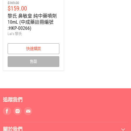
建
$169.00
售
$159.00
議
零
價
黎氏 鼻敏皇 純中藥噴劑
售
10mL (中成藥註冊編號
價
:HKP-00266)
Lai's 黎氏
快速購買
售罄
追蹤我們
找
找
找
到
到
到
我
我
我
關於我們
們
們
們