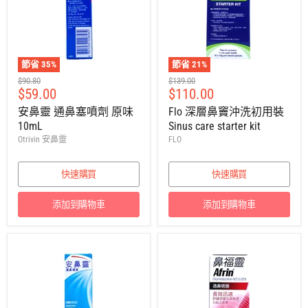
節省
35
%
節省
21
%
建
建
$90.80
$139.00
售
售
$59.00
$110.00
議
議
零
零
價
價
安鼻靈 通鼻塞噴劑 原味
Flo 深層鼻竇沖洗初用裝
售
售
10mL
Sinus care starter kit
價
價
Otrivin 安鼻靈
FLO
快速購買
快速購買
添加到購物車
添加到購物車