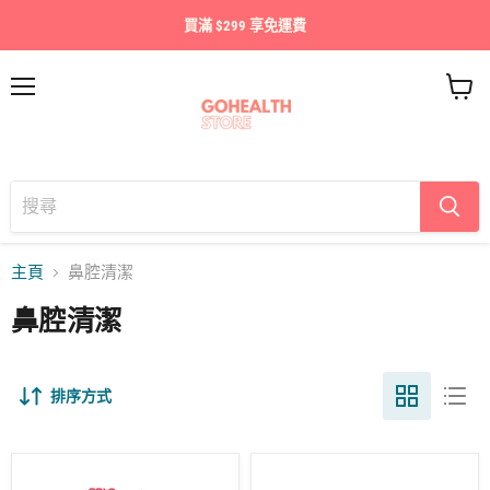
買滿 $299 享免運費
目
查
錄
看
購
物
車
主頁
鼻腔清潔
鼻腔清潔
排序方式