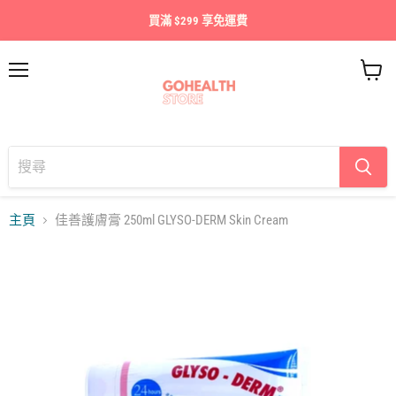
買滿 $299 享免運費
目
查
錄
看
購
物
車
主頁
佳善護膚膏 250ml GLYSO-DERM Skin Cream