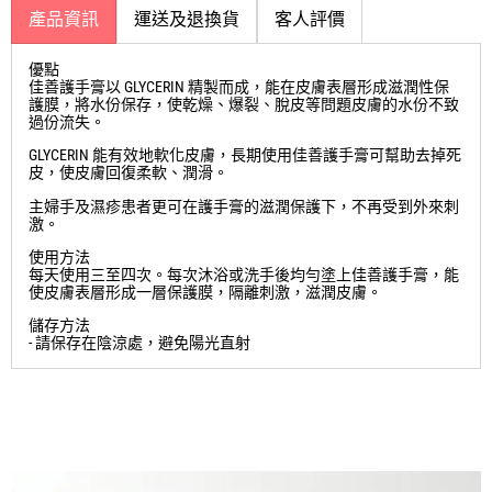
產品資訊
運送及退換貨
客人評價
優點
佳善護手膏以 GLYCERIN 精製而成，能在皮膚表層形成滋潤性保
護膜，將水份保存，使乾燥、爆裂、脫皮等問題皮膚的水份不致
過份流失。
GLYCERIN 能有效地軟化皮膚，長期使用佳善護手膏可幫助去掉死
皮，使皮膚回復柔軟、潤滑。
主婦手及濕疹患者更可在護手膏的滋潤保護下，不再受到外來刺
激。
使用方法
每天使用三至四次。每次沐浴或洗手後均勻塗上佳善護手膏，能
使皮膚表層形成一層保護膜，隔離刺激，滋潤皮膚。
儲存方法
- 請保存在陰涼處，避免陽光直射