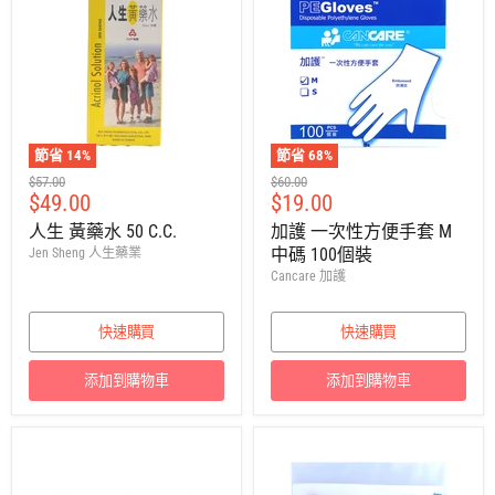
節省
14
%
節省
68
%
建
建
$57.00
$60.00
售
售
$49.00
$19.00
議
議
零
零
價
價
人生 黃藥水 50 C.C.
加護 一次性方便手套 M
售
售
中碼 100個裝
Jen Sheng 人生藥業
價
價
Cancare 加護
快速購買
快速購買
添加到購物車
添加到購物車