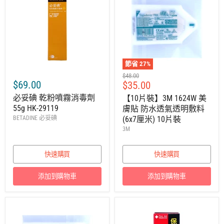
節省
27
%
建
$48.00
$69.00
售
$35.00
議
零
價
必妥碘 乾粉噴霧消毒劑
【10片裝】3M 1624W 美
售
55g HK-29119
膚貼 防水透氣透明敷料
價
BETADINE 必妥碘
(6x7厘米) 10片裝
3M
快速購買
快速購買
添加到購物車
添加到購物車