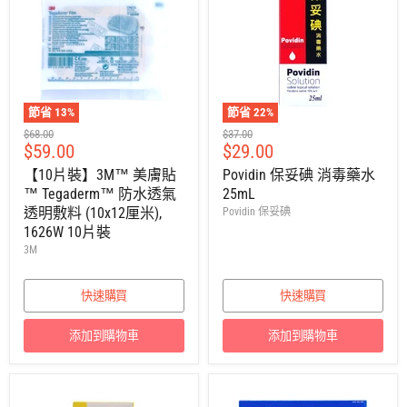
節省
13
%
節省
22
%
建
建
$68.00
$37.00
售
售
$59.00
$29.00
議
議
零
零
價
價
【10片裝】3M™ 美膚貼
Povidin 保妥碘 消毒藥水
售
售
™ Tegaderm™ 防水透氣
25mL
價
價
透明敷料 (10x12厘米),
Povidin 保妥碘
1626W 10片裝
3M
快速購買
快速購買
添加到購物車
添加到購物車