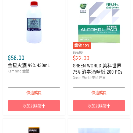
節省
15
%
建
$26.00
$58.00
售
$22.00
議
零
價
金星火酒 99% 430mL
GREEN WORLD 美科世界
售
Kam Sing 金星
75% 消毒酒精紙 200 PCs
價
Green World 美科世界
快速購買
快速購買
添加到購物車
添加到購物車