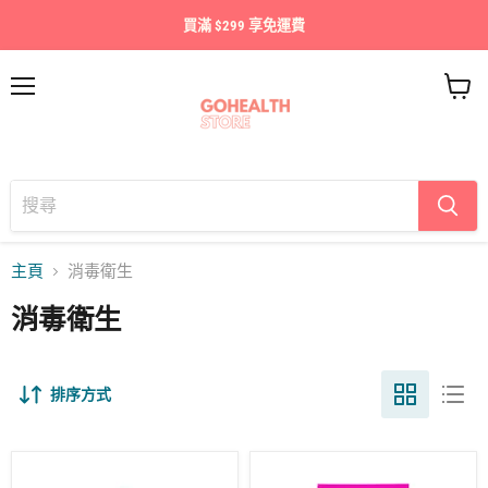
買滿 $299 享免運費
目
查
錄
看
購
物
車
主頁
消毒衛生
消毒衛生
排序方式