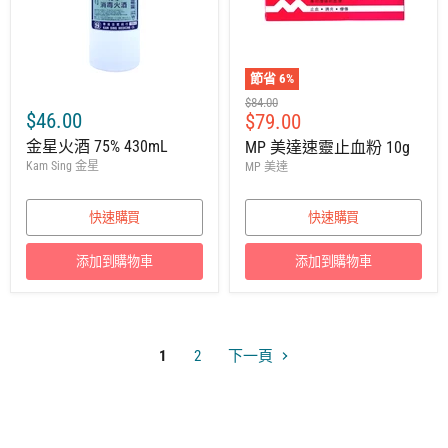
節省
6
%
建
$84.00
$46.00
售
$79.00
議
零
價
金星火酒 75% 430mL
MP 美達速靈止血粉 10g
售
Kam Sing 金星
MP 美達
價
快速購買
快速購買
添加到購物車
添加到購物車
1
2
下一頁