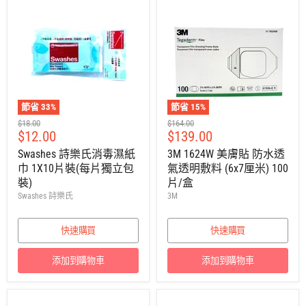
節省
33
%
節省
15
%
建
建
$18.00
$164.00
售
售
$12.00
$139.00
議
議
零
零
價
價
Swashes 詩樂氏消毒濕紙
3M 1624W 美膚貼 防水透
售
售
巾 1X10片裝(每片獨立包
氣透明敷料 (6x7厘米) 100
價
價
裝)
片/盒
Swashes 詩樂氏
3M
快速購買
快速購買
添加到購物車
添加到購物車