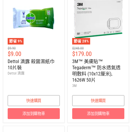
節省
9
%
節省
28
%
建
建
$9.90
$248.00
售
售
$9.00
$179.00
議
議
零
零
價
價
Dettol 滴露 殺菌濕紙巾
3M™ 美膚貼™
售
售
10片裝
Tegaderm™ 防水透氣透
價
價
明敷料 (10x12厘米),
Dettol 滴露
1626W 50片
3M
快速購買
快速購買
添加到購物車
添加到購物車