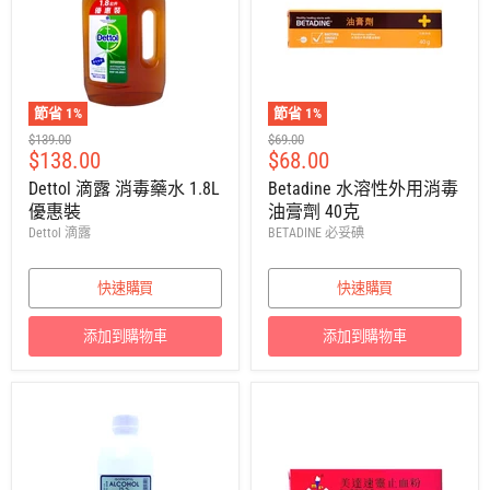
節省
1
%
節省
1
%
建
建
$139.00
$69.00
售
售
$138.00
$68.00
議
議
零
零
價
價
Dettol 滴露 消毒藥水 1.8L
Betadine 水溶性外用消毒
售
售
優惠裝
油膏劑 40克
價
價
Dettol 滴露
BETADINE 必妥碘
快速購買
快速購買
添加到購物車
添加到購物車