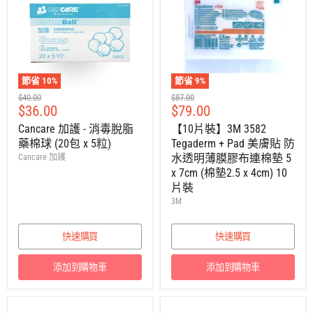
節省
10
%
節省
9
%
建
建
$40.00
$87.00
售
售
$36.00
$79.00
議
議
零
零
價
價
Cancare 加護 - 消毒脫脂
【10片裝】3M 3582
售
售
藥棉球 (20包 x 5粒)
Tegaderm + Pad 美膚貼 防
價
價
水透明薄膜膠布連棉墊 5
Cancare 加護
x 7cm (棉墊2.5 x 4cm) 10
片裝
3M
快速購買
快速購買
添加到購物車
添加到購物車