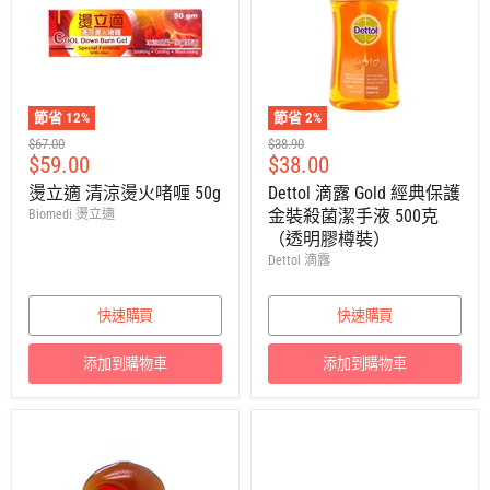
節省
12
%
節省
2
%
建
建
$67.00
$38.90
售
售
$59.00
$38.00
議
議
零
零
價
價
燙立適 清涼燙火啫喱 50g
Dettol 滴露 Gold 經典保護
售
售
金裝殺菌潔手液 500克
Biomedi 燙立適
價
價
（透明膠樽裝）
Dettol 滴露
快速購買
快速購買
添加到購物車
添加到購物車