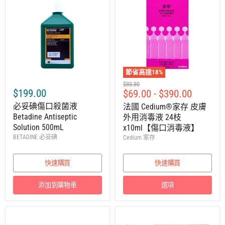
節省高達
18
%
建
$83.80
$199.00
$69.00
-
$390.00
議
零
必妥碘傷口殺菌液
法國 Cedium®家存 皮膚
售
Betadine Antiseptic
外用消毒液 24枝
價
Solution 500mL
x10ml【傷口消毒液】
BETADINE 必妥碘
Cedium 家存
快速購買
快速購買
添加到購物車
選項