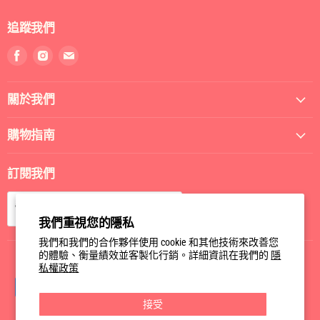
追蹤我們
找
找
找
到
到
到
我
我
我
關於我們
們
們
們
Facebook
Instagram
電
郵
購物指南
訂閱我們
訂閱
電郵
我們重視您的隱私
我們和我們的合作夥伴使用 cookie 和其他技術來改善您
的體驗、衡量績效並客製化行銷。詳細資訊在我們的
隱
私權政策
接受