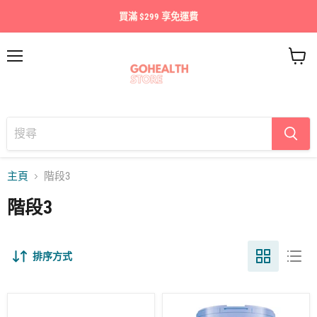
買滿 $299 享免運費
目
查
錄
看
購
物
車
主頁
階段3
階段3
排序方式