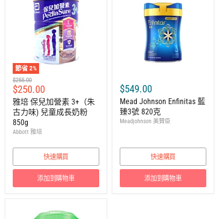
節省
2
%
建
$255.00
售
$549.00
$250.00
議
零
價
Mead Johnson Enfinitas 藍
雅培 保兒加營素 3+（朱
售
臻3號 820克
古力味) 兒童成長奶粉
價
850g
Meadjohnson 美贊臣
Abbott 雅培
快速購買
快速購買
添加到購物車
添加到購物車