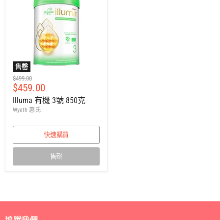
售罄
建
$499.00
售
$459.00
議
零
價
Illuma 有機 3號 850克
售
Wyeth 惠氏
價
快速購買
售罄