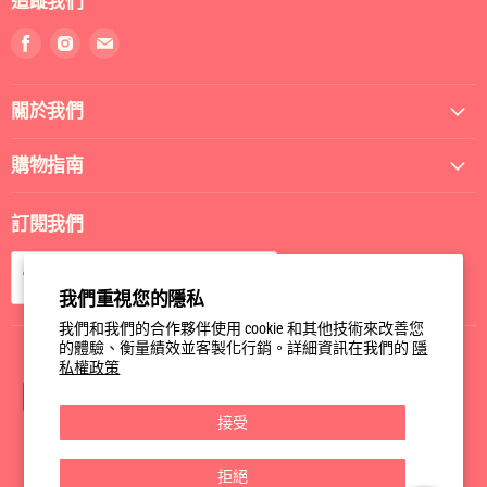
追蹤我們
找
找
找
到
到
到
我
我
我
關於我們
們
們
們
Facebook
Instagram
電
郵
購物指南
訂閱我們
訂閱
電郵
我們重視您的隱私
我們和我們的合作夥伴使用 cookie 和其他技術來改善您
的體驗、衡量績效並客製化行銷。詳細資訊在我們的
隱
私權政策
接受
拒絕