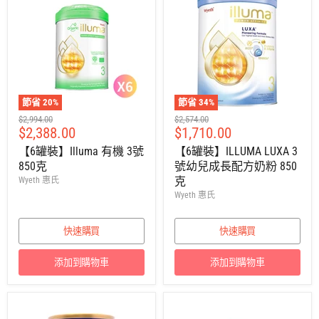
節省
20
%
節省
34
%
建
建
$2,994.00
$2,574.00
售
售
$2,388.00
$1,710.00
議
議
零
零
價
價
【6罐裝】Illuma 有機 3號
【6罐裝】ILLUMA LUXA 3
售
售
850克
號幼兒成長配方奶粉 850
價
價
克
Wyeth 惠氏
Wyeth 惠氏
快速購買
快速購買
添加到購物車
添加到購物車