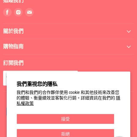
追蹤我們
找
找
找
到
到
到
我
我
我
關於我們
們
們
們
Facebook
Instagram
電
郵
購物指南
訂閱我們
訂閱
電郵
我們重視您的隱私
我們和我們的合作夥伴使用 cookie 和其他技術來改善您
的體驗、衡量績效並客製化行銷。詳細資訊在我們的
隱
私權政策
接受
拒絕