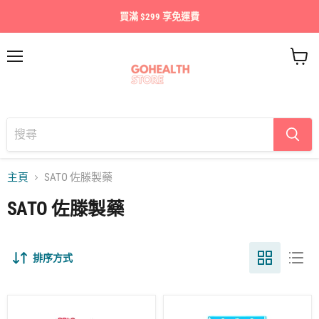
買滿 $299 享免運費
目
查
錄
看
購
物
車
主頁
SATO 佐滕製藥
SATO 佐滕製藥
排序方式