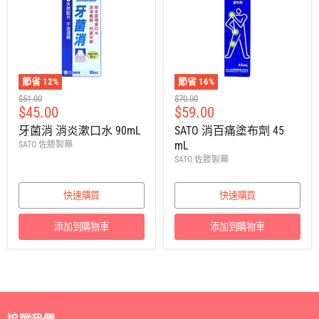
節省
12
%
節省
16
%
建
建
$51.00
$70.00
售
售
$45.00
$59.00
議
議
零
零
價
價
牙菌消 消炎漱口水 90mL
SATO 消百痛塗布劑 45
售
售
mL
SATO 佐滕製藥
價
價
SATO 佐滕製藥
快速購買
快速購買
添加到購物車
添加到購物車