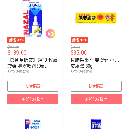
節省
47
%
節省
38
%
建
建
$264.00
$56.00
售
售
$139.00
$35.00
議
議
零
零
價
價
【3盒至抵裝】SATO 佐藤
佐滕製藥 保嬰膚健 小兒
售
售
製藥 鼻寧噴劑30mL
皮膚膏 30g
價
價
SATO 佐滕製藥
SATO 佐滕製藥
快速購買
快速購買
添加到購物車
添加到購物車