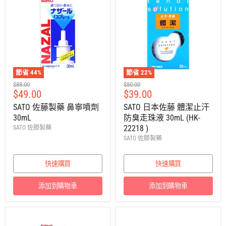
節省
44
%
節省
22
%
建
建
$88.00
$50.00
售
售
$49.00
$39.00
議
議
零
零
價
價
SATO 佐藤製藥 鼻寧噴劑
SATO 日本佐藤 體潔止汗
售
售
30mL
防臭走珠液 30mL (HK-
價
價
22218 )
SATO 佐滕製藥
SATO 佐滕製藥
快速購買
快速購買
添加到購物車
添加到購物車