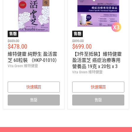
售罄
售罄
建
建
$659.00
$899.00
售
售
$478.00
$699.00
議
議
零
零
價
價
維特健靈 純野生 盈活雲
【3件至抵裝】維特健靈
售
售
芝 60粒裝 （HKP-01010）
盈活雲芝 癌症治療專用
價
價
營養品 19克 x 20包 x 3
Vita Green 維特健靈
Vita Green 維特健靈
快速購買
快速購買
售罄
售罄