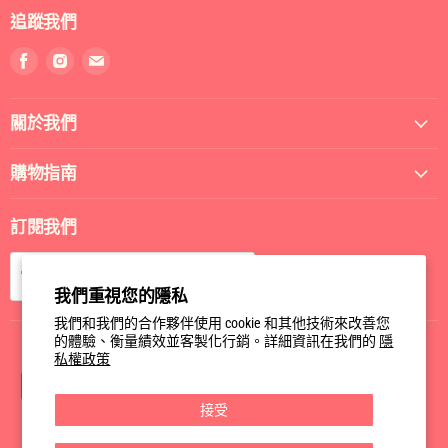
追蹤我們
找
找
找
到
到
到
我
我
我
關於我們
們
們
們
Facebook
Instagram
電
郵
購物指南
訂閱我們
訂閱
電郵
我們重視您的隱私
我們和我們的合作夥伴使用 cookie 和其他技術來改善您
的體驗、衡量績效並客製化行銷。詳細資訊在我們的
隱
私權政策
接受