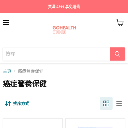
買滿 $299 享免運費
目
查
錄
看
購
物
車
主頁
癌症營養保健
癌症營養保健
排序方式