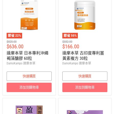
節省
22
%
節省
50
%
建
建
$820.00
$332.00
售
售
$636.00
$166.00
議
議
零
零
價
價
達摩本草 日本專利沖繩
達摩本草 古印度專利薑
售
售
褐藻醣膠 60粒
黃素複方 30粒
價
價
DamoKampo 達摩本草
DamoKampo 達摩本草
快速購買
快速購買
添加到購物車
添加到購物車