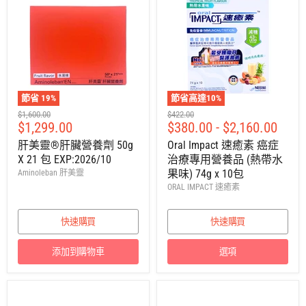
節省
19
%
節省高達
10
%
建
建
$1,600.00
$422.00
售
$1,299.00
$380.00
-
$2,160.00
議
議
零
零
價
肝美靈®肝臟營養劑 50g
Oral Impact 速癒素 癌症
售
售
X 21 包 EXP:2026/10
治療專用營養品 (熱帶水
價
價
果味) 74g x 10包
Aminoleban 肝美靈
ORAL IMPACT 速癒素
快速購買
快速購買
添加到購物車
選項