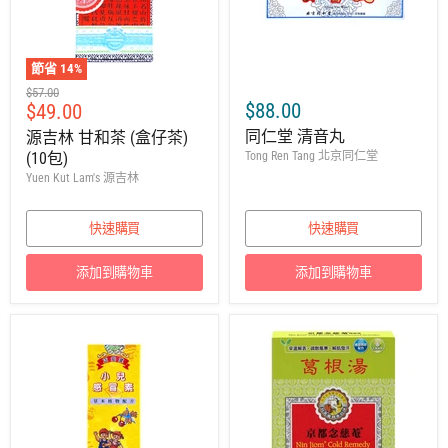
節省
14
%
建
$57.00
售
$88.00
$49.00
議
零
價
同仁堂 清音丸
源吉林 甘和茶 (盒仔茶)
售
(10包)
Tong Ren Tang 北京同仁堂
價
Yuen Kut Lam's 源吉林
快速購買
快速購買
添加到購物車
添加到購物車