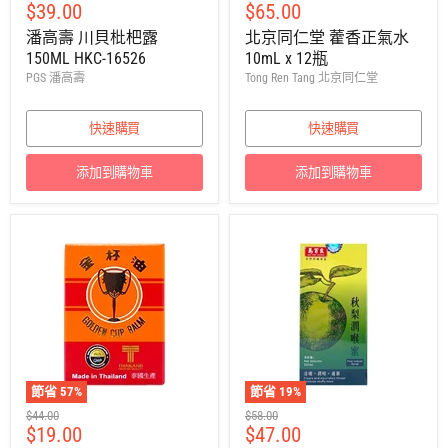
售
售
$39.00
$65.00
議
議
零
零
價
價
潘高壽 川貝枇杷露
北京同仁堂 藿香正氣水
售
售
150ML HKC-16526
10mL x 12瓶
價
價
PGS 潘高壽
Tong Ren Tang 北京同仁堂
快速購買
快速購買
添加到購物車
添加到購物車
節省
57
%
節省
19
%
建
建
$44.00
$58.00
售
售
$19.00
$47.00
議
議