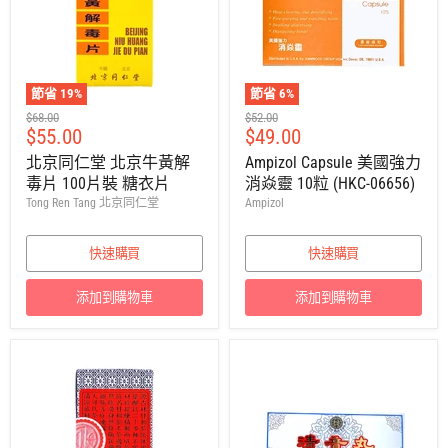
節省
19
%
節省
6
%
建
建
$68.00
$52.00
售
售
$55.00
$49.00
議
議
零
零
價
價
北京同仁堂 北京牛黃解
Ampizol Capsule 美國強力
售
售
毒片 100片裝 糖衣片
消焱靈 10粒 (HKC-06656)
價
價
Tong Ren Tang 北京同仁堂
Ampizol
快速購買
快速購買
添加到購物車
添加到購物車