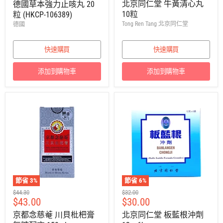
價
北京同仁堂 牛黃清心丸
德國草本強力止咳丸 20
售
10粒
粒 (HKCP-106389)
價
Tong Ren Tang 北京同仁堂
德國
快速購買
快速購買
添加到購物車
添加到購物車
節省
3
%
節省
6
%
建
建
$44.30
$32.00
售
售
$43.00
$30.00
議
議
零
零
價
價
京都念慈菴 川貝枇杷膏
北京同仁堂 板藍根沖劑
售
售