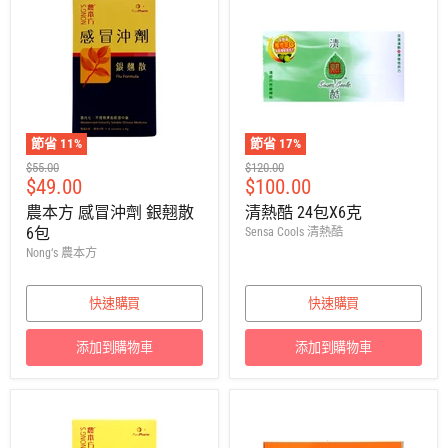
節省
11
%
節省
17
%
建
建
$55.00
$120.00
售
售
$49.00
$100.00
議
議
零
零
價
價
農本方 感冒沖劑 銀翹散
清熱酷 24包X6克
售
售
6包
Sensa Cools 清熱酷
價
價
Nong‘s 農本方
快速購買
快速購買
添加到購物車
添加到購物車