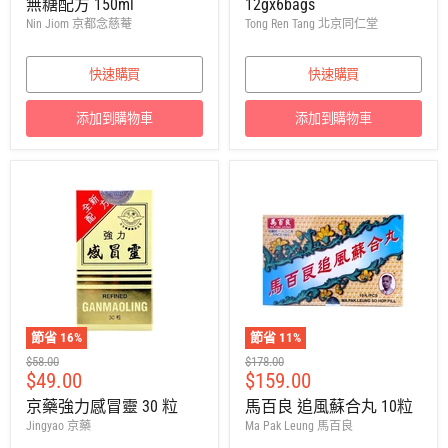
無糖配方 150ml
12gx6bags
價
價
Nin Jiom 京都念慈菴
Tong Ren Tang 北京同仁堂
快速購買
快速購買
添加到購物車
添加到購物車
節省
16
%
節省
11
%
建
建
$58.00
$178.00
售
售
$49.00
$159.00
議
議
零
零
價
價
京藥強力感冒靈 30 粒
馬百良 追風蘇合丸 10粒
售
售
Jingyao 京藥
Ma Pak Leung 馬百良
價
價