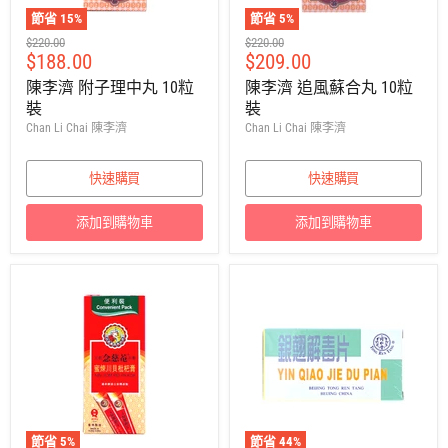
節省
15
%
節省
5
%
建
建
$220.00
$220.00
售
售
$188.00
$209.00
議
議
零
零
價
價
陳李濟 附子理中丸 10粒
陳李濟 追風蘇合丸 10粒
售
售
裝
裝
價
價
Chan Li Chai 陳李濟
Chan Li Chai 陳李濟
快速購買
快速購買
添加到購物車
添加到購物車
節省
5
%
節省
44
%