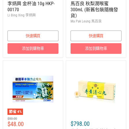
零
零
價
價
李炳興 金杯油 10g HKP-
馬百良 秋梨潤喉蜜
售
售
00170
300mL (新舊包裝隨機發
價
價
貨）
Li Bing Xing 李炳興
Ma Pak Leung 馬百良
快速購買
快速購買
添加到購物車
添加到購物車
節省
4
%
建
$50.00
售
$798.00
$48.00
議
零