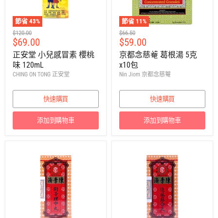
節省
43
%
節省
11
%
建
建
$120.00
$66.50
售
售
$69.00
$59.00
議
議
零
零
價
價
正安堂 小兒感冒素 櫻桃
京都念慈菴 葛根湯 5克
售
售
味 120mL
x10包
價
價
CHING ON TONG 正安堂
Nin Jiom 京都念慈菴
快速購買
快速購買
添加到購物車
添加到購物車