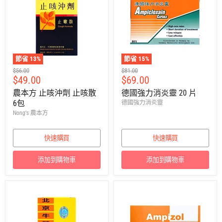
節省
13
%
節省
15
%
建
建
$56.00
$81.00
售
售
$49.00
$69.00
議
議
零
零
價
價
農本方 止咳沖劑 止咳散
德國強力消炎靈 20 片
售
售
6包
德國強力消炎靈
價
價
Nong‘s 農本方
快速購買
快速購買
添加到購物車
添加到購物車