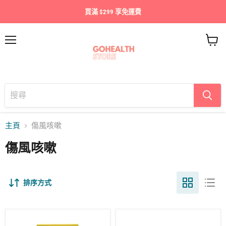
買滿 $299 享免運費
目
查
錄
看
購
物
車
主頁
傷風咳嗽
傷風咳嗽
排序方式