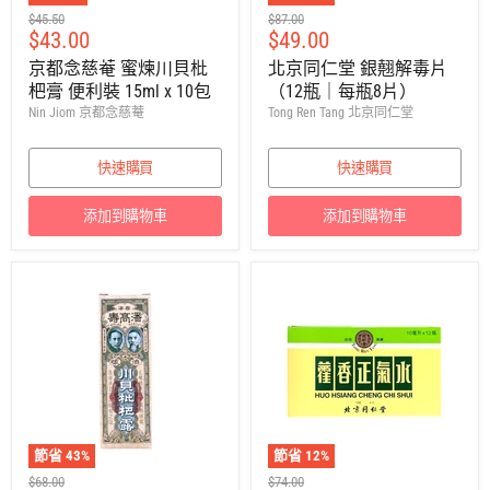
建
建
$45.50
$87.00
售
售
$43.00
$49.00
議
議
零
零
價
價
京都念慈菴 蜜煉川貝枇
北京同仁堂 銀翹解毒片
售
售
杷膏 便利裝 15ml x 10包
（12瓶｜每瓶8片）
價
價
Nin Jiom 京都念慈菴
Tong Ren Tang 北京同仁堂
快速購買
快速購買
添加到購物車
添加到購物車
節省
43
%
節省
12
%
建
建
$68.00
$74.00