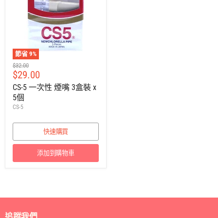
節省
9
%
建
$32.00
售
$29.00
議
零
價
CS-5 一次性 煙嘴 3盒裝 x
售
5個
價
CS-5
快速購買
添加到購物車
追蹤我們