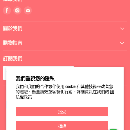
找
找
找
到
到
到
我
我
我
關於我們
們
們
們
Facebook
Instagram
電
郵
購物指南
訂閱我們
訂閱
電郵
我們重視您的隱私
我們和我們的合作夥伴使用 cookie 和其他技術來改善您
的體驗、衡量績效並客製化行銷。詳細資訊在我們的
隱
私權政策
接受
拒絕