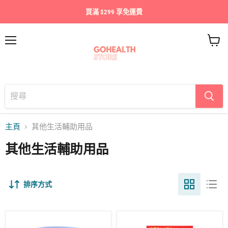
買滿 $299 享免運費
目
查
錄
看
購
物
車
主頁
其他生活輔助用品
其他生活輔助用品
排序方式