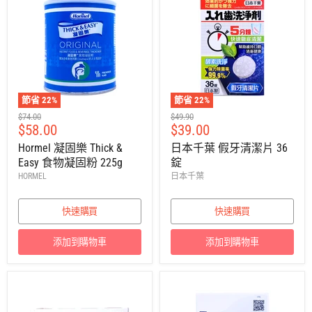
節省
22
%
節省
22
%
建
建
$74.00
$49.90
售
售
$58.00
$39.00
議
議
零
零
價
價
Hormel 凝固樂 Thick &
日本千葉 假牙清潔片 36
售
售
Easy 食物凝固粉 225g
錠
價
價
HORMEL
日本千葉
快速購買
快速購買
添加到購物車
添加到購物車