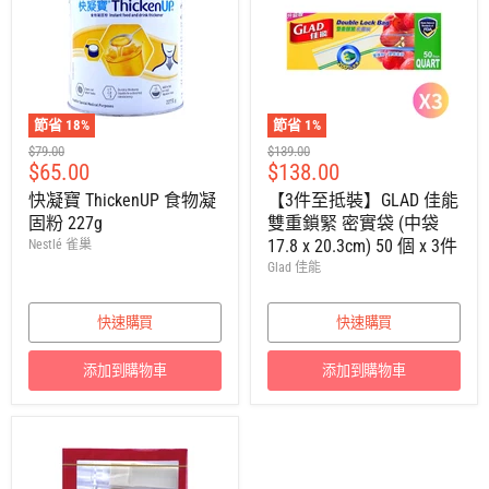
節省
18
%
節省
1
%
建
建
$79.00
$139.00
售
售
$65.00
$138.00
議
議
零
零
價
價
快凝寶 ThickenUP 食物凝
【3件至抵裝】GLAD 佳能
售
售
固粉 227g
雙重鎖緊 密實袋 (中袋
價
價
17.8 x 20.3cm) 50 個 x 3件
Nestlé 雀巢
Glad 佳能
快速購買
快速購買
添加到購物車
添加到購物車