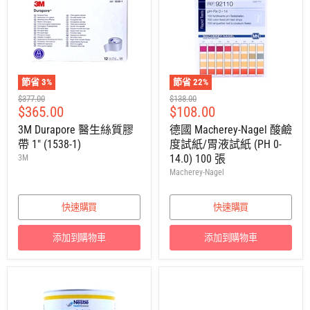
節省
3
%
節省
22
%
建
建
$377.00
$138.00
售
售
$365.00
$108.00
議
議
零
零
價
價
3M Durapore 醫生絲質膠
德國 Macherey-Nagel 酸鹼
售
售
帶 1" (1538-1)
度試紙/胃液試紙 (PH 0-
價
價
14.0) 100 張
3M
Macherey-Nagel
快速購買
快速購買
添加到購物車
添加到購物車