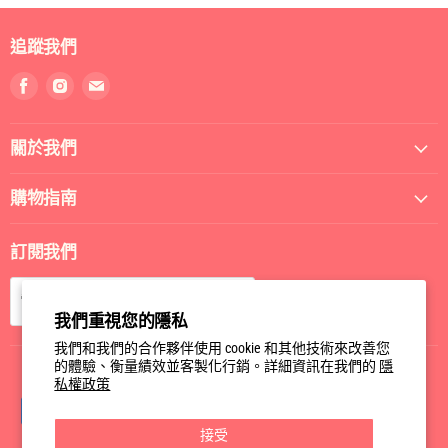
追蹤我們
找
找
找
到
到
到
我
我
我
關於我們
們
們
們
Facebook
Instagram
電
郵
購物指南
訂閱我們
訂閱
電郵
我們重視您的隱私
我們和我們的合作夥伴使用 cookie 和其他技術來改善您
的體驗、衡量績效並客製化行銷。詳細資訊在我們的
隱
私權政策
接受