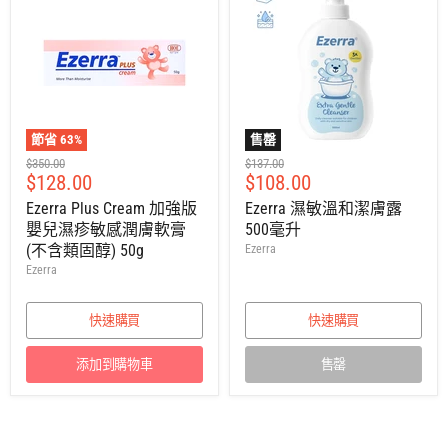
節省
63
%
售罄
建
建
$350.00
$137.00
售
售
$128.00
$108.00
議
議
零
零
價
價
Ezerra Plus Cream 加強版
Ezerra 濕敏溫和潔膚露
售
售
嬰兒濕疹敏感潤膚軟膏
500毫升
價
價
(不含類固醇) 50g
Ezerra
Ezerra
快速購買
快速購買
添加到購物車
售罄