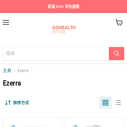
買滿 $299 享免運費
目
查
錄
看
購
物
車
主頁
Ezerra
Ezerra
排序方式