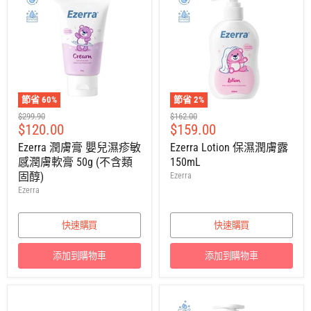
節省
60
%
節省
2
%
建
建
$299.90
$162.00
售
售
$120.00
$159.00
議
議
零
零
價
價
Ezerra 潤膚膏 嬰兒濕疹敏
Ezerra Lotion 保濕潤膚露
售
售
感潤膚軟膏 50g (不含類
150mL
價
價
固醇)
Ezerra
Ezerra
快速購買
快速購買
添加到購物車
添加到購物車