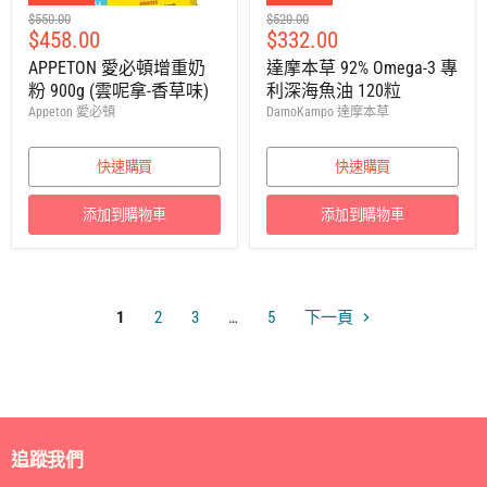
建
建
$550.00
$520.00
售
售
$458.00
$332.00
議
議
零
零
價
價
APPETON 愛必頓增重奶
達摩本草 92% Omega-3 專
售
售
粉 900g (雲呢拿-香草味)
利深海魚油 120粒
價
價
Appeton 愛必頓
DamoKampo 達摩本草
快速購買
快速購買
添加到購物車
添加到購物車
1
2
3
…
5
下一頁
追蹤我們