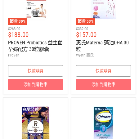
節省
30
%
節省
53
%
建
建
$268.00
$332.00
售
售
$188.00
$157.00
議
議
零
零
價
價
PROVEN Probiotics 益生菌
惠氏Materna 藻油DHA 30
售
售
孕婦配方 30粒膠囊
粒
價
價
ProVen
Wyeth 惠氏
快速購買
快速購買
添加到購物車
添加到購物車