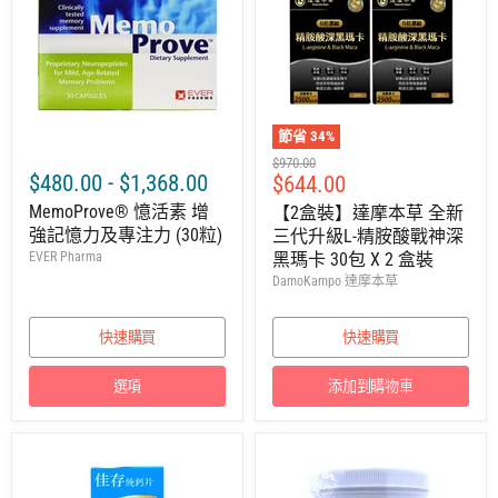
節省
34
%
建
$970.00
$480.00
-
$1,368.00
售
$644.00
議
零
價
MemoProve® 憶活素 增
【2盒裝】達摩本草 全新
售
強記憶力及專注力 (30粒)
三代升級L-精胺酸戰神深
價
EVER Pharma
黑瑪卡 30包 X 2 盒裝
DamoKampo 達摩本草
快速購買
快速購買
選項
添加到購物車