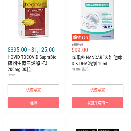
節省
23
%
建
$128.00
$395.00
-
$1,125.00
售
$99.00
議
零
價
HOVID TOCOVID SupraBio
雀巢® NANCARE®維他命
售
棕櫚生育三烯醇 -T3
D & DHA滴劑 10ml
價
200mg 30粒
Nestlé 雀巢
Hovid
快速購買
快速購買
選項
添加到購物車