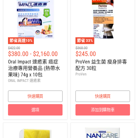
節省高達
10
%
節省
33
%
建
建
$422.00
$368.00
售
$380.00
-
$2,160.00
$245.00
議
議
零
零
價
Oral Impact 速癒素 癌症
ProVen 益生菌 瘦身排毒
售
售
治療專用營養品 (熱帶水
配方 30粒
價
價
果味) 74g x 10包
ProVen
ORAL IMPACT 速癒素
快速購買
快速購買
選項
添加到購物車