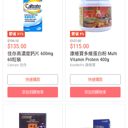
節省
31
%
節省
9
%
建
建
$196.10
$127.00
售
售
$135.00
$115.00
議
議
零
零
價
價
佳存高濃度鈣片 600mg
康維寶多維蛋白粉 Multi
售
售
60粒裝
Vitamin Protein 400g
價
價
Caltrate 佳存
KonWeiPo 康維寶
快速購買
快速購買
添加到購物車
添加到購物車