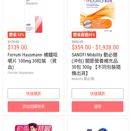
節省
22
%
節省高達
35
%
建
建
$178.00
$552.00
售
$139.00
$359.00
-
$1,938.00
議
議
零
零
價
Ferrum Hausmann 補鐵咀
SANOFI Mobility 動必骼
售
售
嚼片 100mg 30粒裝 （貧
(沖包) 關節營養補充品
價
價
血)
30包 300g 【不同包裝隨
機出貨】
Ferrum Hausmann
Mobility 動必骼
快速購買
快速購買
添加到購物車
選項