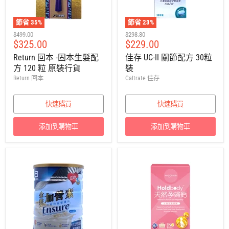
節省
35
%
節省
23
%
建
建
$499.00
$298.80
售
售
$325.00
$229.00
議
議
零
零
價
價
Return 回本 -固本生髮配
佳存 UC-II 關節配方 30粒
售
售
方 120 粒 原裝行貨
裝
價
價
Return 回本
Caltrate 佳存
快速購買
快速購買
添加到購物車
添加到購物車