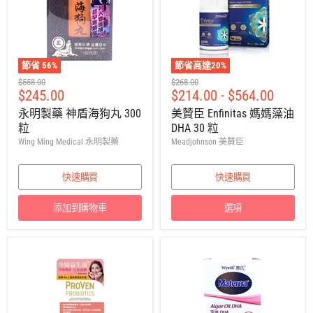
節省
56
%
節省高達
20
%
建
建
$558.00
$268.00
售
$245.00
$214.00
-
$564.00
議
議
零
零
價
永明製藥 神盾海狗丸 300
美贊臣 Enfinitas 媽媽藻油
售
售
粒
DHA 30 粒
價
價
Wing Ming Medical 永明製藥
Meadjohnson 美贊臣
快速購買
快速購買
添加到購物車
選項