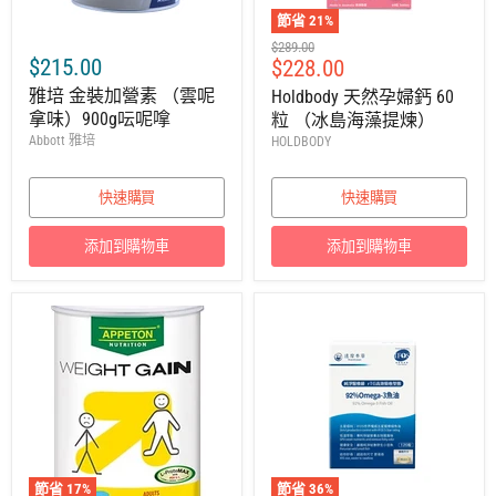
節省
21
%
建
$289.00
$215.00
售
$228.00
議
零
價
雅培 金裝加營素 （雲呢
Holdbody 天然孕婦鈣 60
售
拿味）900g呍呢嗱
粒 （冰島海藻提煉）
價
Abbott 雅培
HOLDBODY
快速購買
快速購買
添加到購物車
添加到購物車
節省
17
%
節省
36
%