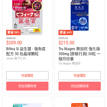
節省
38
%
節省
64
%
建
建
$338.00
$599.00
售
售
$209.00
$215.00
議
議
零
零
價
價
Bifina Si 益生菌 - 強免疫
Tru Niagen 樂加欣 強化版
售
售
配方 30 包晶球顆粒
300mg [原裝行貨] 30粒 一
價
價
個月份量
Jintan 森下仁丹
Tru Niagen 樂加欣
快速購買
快速購買
添加到購物車
添加到購物車