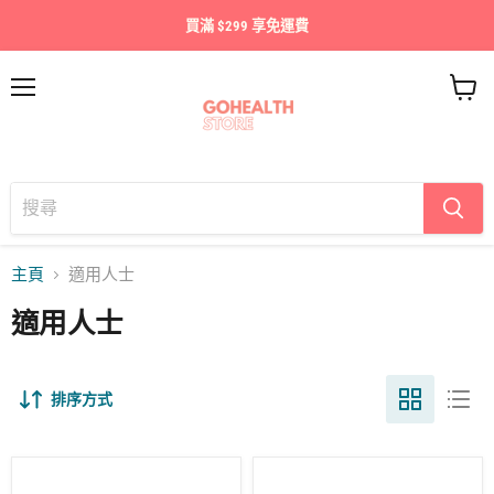
買滿 $299 享免運費
目
查
錄
看
購
物
車
主頁
適用人士
適用人士
排序方式