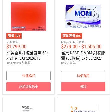
節省
19
%
節省高達
30
%
建
建
建
$1,600.00
$359.00
-
$2,154.00
售
$1,299.00
$279.00
-
$1,506.00
議
議
議
零
零
零
價
肝美靈®肝臟營養劑 50g
雀巢 NESTLÉ MOM 鎖養膠
售
售
售
X 21 包 EXP:2026/10
囊 (30粒裝) Exp:08/2027
價
價
價
Aminoleban 肝美靈
Nestlé 雀巢
快速購買
快速購買
添加到購物車
選項