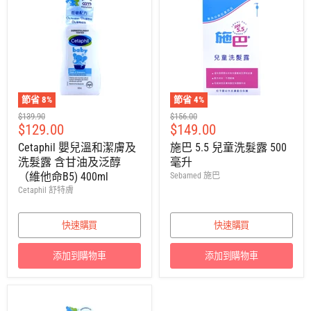
節省
8
%
節省
4
%
建
建
$139.90
$156.00
售
售
$129.00
$149.00
議
議
零
零
價
價
Cetaphil 嬰兒溫和潔膚及
施巴 5.5 兒童洗髮露 500
售
售
洗髮露 含甘油及泛醇
毫升
價
價
（維他命B5) 400ml
Sebamed 施巴
Cetaphil 舒特膚
快速購買
快速購買
添加到購物車
添加到購物車