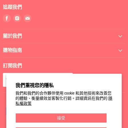
追蹤我們
找
找
找
到
到
到
我
我
我
關於我們
們
們
們
Facebook
Instagram
電
郵
購物指南
訂閱我們
訂閱
電郵
我們重視您的隱私
我們和我們的合作夥伴使用 cookie 和其他技術來改善您
的體驗、衡量績效並客製化行銷。詳細資訊在我們的
隱
私權政策
接受