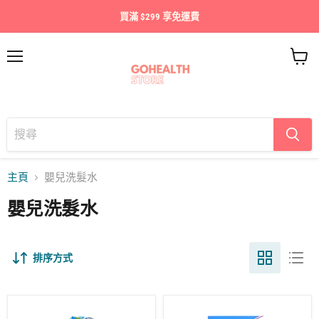
買滿 $299 享免運費
目
查
錄
看
購
物
車
主頁
嬰兒洗髮水
嬰兒洗髮水
排序方式