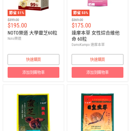
節省
51
%
節省
53
%
建
建
$399.00
$369.00
售
售
$195.00
$175.00
議
議
零
零
價
價
NOTO樂道 大學靈芝60粒
達摩本草 女性綜合維他
售
售
命 60粒
Noto樂道
價
價
DamoKampo 達摩本草
快速購買
快速購買
添加到購物車
添加到購物車