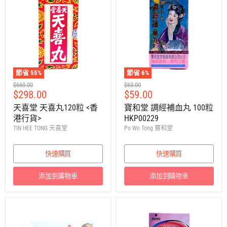
節省
55
%
節省
6
%
建
建
$660.00
$63.00
售
售
$298.00
$59.00
議
議
零
零
價
價
天喜堂 天喜丸120粒 <香
寶和堂 調經補血丸 100粒
售
售
港行貨>
HKP00229
價
價
TIN HEE TONG 天喜堂
Po Wo Tong 寶和堂
快速購買
快速購買
添加到購物車
添加到購物車