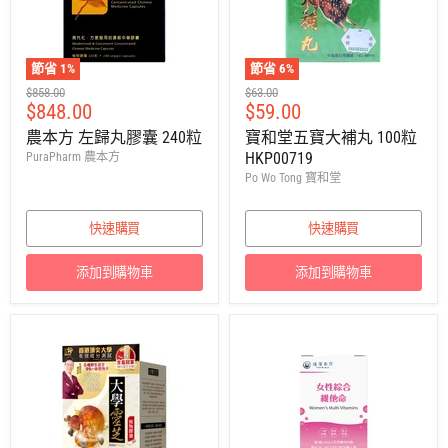
節省
1
%
節省
6
%
建
建
$858.00
$63.00
售
售
$848.00
$59.00
議
議
零
零
價
價
農本方 左歸丸膠囊 240粒
寶和堂五寶大補丸 100粒
售
售
HKP00719
PuraPharm 農本方
價
價
Po Wo Tong 寶和堂
快速購買
快速購買
添加到購物車
添加到購物車