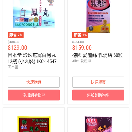
節省
7
%
節省
1
%
建
建
$138.00
$161.00
售
售
$129.00
$159.00
議
議
零
零
價
價
固本堂 珍珠燕窩白鳳丸
德國 愛麗絲 乳消結 60粒
售
售
12瓶 (小丸裝)HKC-14547
Alice 愛麗絲
價
價
固本堂
快速購買
快速購買
添加到購物車
添加到購物車