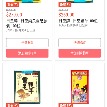
節省
7
%
節省
7
%
建
建
$299.00
$288.00
售
售
$279.00
$269.00
議
議
零
零
價
價
日皇牌 - 日皇純良靈芝膠
日皇牌 - 日皇蟲草100粒
售
售
囊 100粒
JAPAN EMPEROR 日皇牌
價
價
JAPAN EMPEROR 日皇牌
快速購買
快速購買
添加到購物車
添加到購物車
節省
9
%
節省
25
%