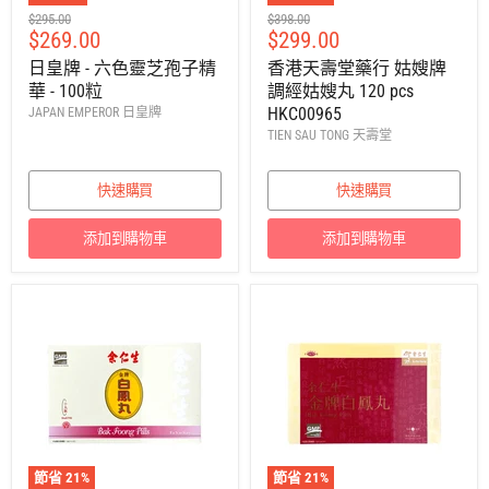
建
建
$295.00
$398.00
售
售
$269.00
$299.00
議
議
零
零
價
價
日皇牌 - 六色靈芝孢子精
香港天壽堂藥行 姑嫂牌
售
售
華 - 100粒
調經姑嫂丸 120 pcs
價
價
HKC00965
JAPAN EMPEROR 日皇牌
TIEN SAU TONG 天壽堂
快速購買
快速購買
添加到購物車
添加到購物車
節省
21
%
節省
21
%