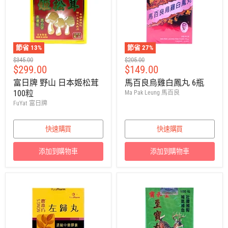
節省
13
%
節省
27
%
建
建
$345.00
$205.00
售
售
$299.00
$149.00
議
議
零
零
價
價
富日牌 野山 日本姬松茸
馬百良烏雞白鳳丸 6瓶
售
售
100粒
Ma Pak Leung 馬百良
價
價
FuYat 富日牌
快速購買
快速購買
添加到購物車
添加到購物車