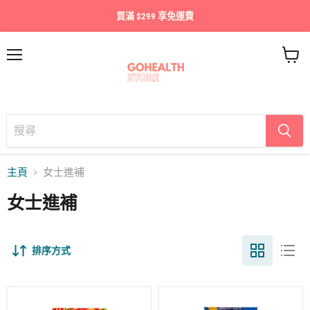
買滿 $299 享免運費
目
查
錄
看
購
物
車
主頁
女士進補
女士進補
排序方式