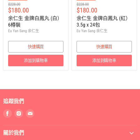
建
建
$228.00
$228.00
售
售
$180.00
$180.00
議
議
零
零
價
價
余仁生 金牌白鳳丸 (白）
余仁生 金牌白鳳丸 (紅）
售
售
6樽裝
3.5g x 24包
價
價
Eu Yan Sang 余仁生
Eu Yan Sang 余仁生
快速購買
快速購買
添加到購物車
添加到購物車
追蹤我們
找
找
找
到
到
到
我
我
我
關於我們
們
們
們
Facebook
Instagram
電