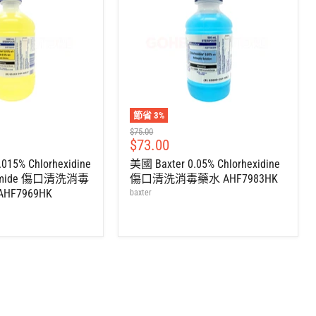
節省
3
%
建
$75.00
售
$73.00
議
零
價
015% Chlorhexidine
美國 Baxter 0.05% Chlorhexidine
售
trimide 傷口清洗消毒
傷口清洗消毒藥水 AHF7983HK
價
AHF7969HK
baxter