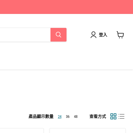
登入
查
看
購
物
車
產品顯示數量
查看方式
24
36
48