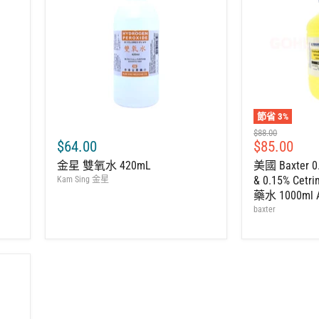
節省
3
%
建
$88.00
售
$64.00
$85.00
議
零
價
金星 雙氧水 420mL
美國 Baxter 0.
售
& 0.15% Ce
Kam Sing 金星
價
藥水 1000ml 
baxter