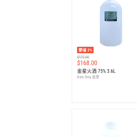
節省
2
%
建
$172.00
售
$168.00
議
零
價
金星火酒 75% 3.6L
售
Kam Sing 金星
價