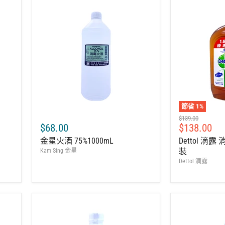
節省
1
%
建
$139.00
售
$68.00
$138.00
議
零
價
金星火酒 75%1000mL
Dettol 滴露
售
裝
Kam Sing 金星
價
Dettol 滴露