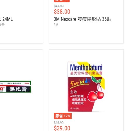
建
$41.90
售
$38.00
議
零
價
24ML
3M Nexcare 荳痘隱形貼 36貼
售
歐家全
3M
價
節省
17
%
建
$46.90
售
$39.00
議