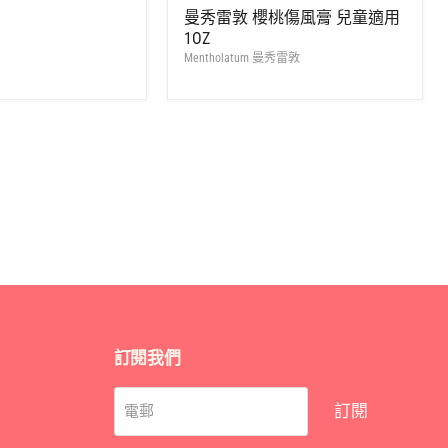
零
價
曼秀雷敦 櫻桃傷風膏 兒童適用
售
1OZ
價
Mentholatum 曼秀雷敦
訂閱我們
訂閱
電郵