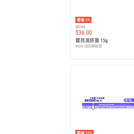
節省
5
%
建
$37.90
售
$36.00
議
零
價
寶貝濕疹膏 15g
售
MUHI 池田模範堂
價
節省
22
%