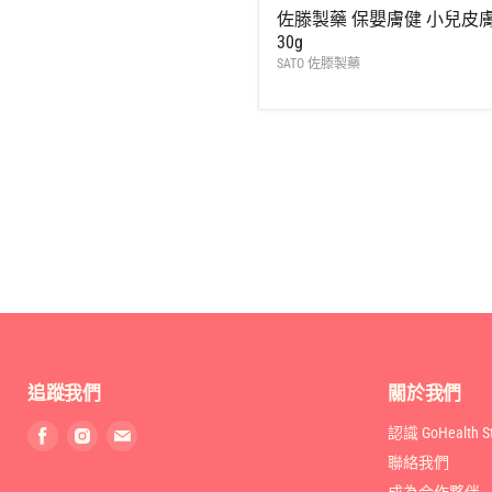
零
價
佐滕製藥 保嬰膚健 小兒皮
售
30g
價
SATO 佐滕製藥
追蹤我們
關於我們
找
找
找
認識 GoHealth St
到
到
到
聯絡我們
我
我
我
成為合作夥伴