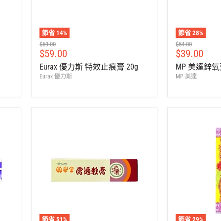
節省
14
%
節省
28
%
建
建
$69.00
$54.00
售
售
$59.00
$39.00
議
議
零
零
價
價
Eurax 優力斯 特效止痕膏 20g
MP 美達鋅氧膏 
售
售
Eurax 優力斯
MP 美達
價
價
節省
51
%
節省
29
%