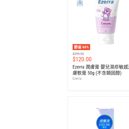
節省
60
%
建
$299.90
售
$120.00
議
零
價
Ezerra 潤膚膏 嬰兒濕疹敏
售
膚軟膏 50g (不含類固醇)
價
Ezerra