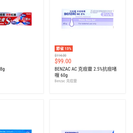
節省
13
%
建
$114.00
售
$99.00
議
零
價
8g
BENZAC AC 克痘靈 2.5%抗痘啫
售
喱 60g
價
Benzac 克痘靈