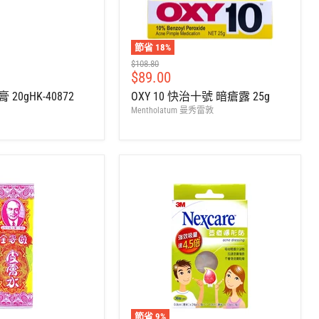
節省
18
%
建
$108.80
售
$89.00
議
零
價
20gHK-40872
OXY 10 快治十號 暗瘡露 25g
售
Mentholatum 曼秀雷敦
價
節省
9
%