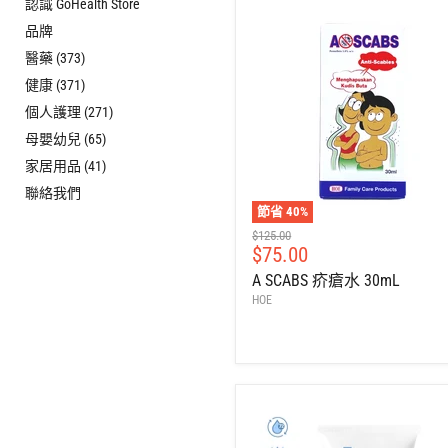
認識 GoHealth Store
品牌
醫藥 (373)
健康 (371)
個人護理 (271)
母嬰幼兒 (65)
家居用品 (41)
聯絡我們
節省
40
%
建
$125.00
售
$75.00
議
零
價
A SCABS 疥瘡水 30mL
售
HOE
價