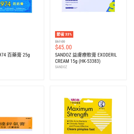
節省
33
%
建
$67.00
售
$45.00
議
零
價
74 百藥膏 25g
SANDOZ 益膚療軟膏 EXODERIL
售
CREAM 15g (HK-53383)
價
SANDOZ