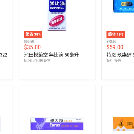
節省
38
%
節省
19
%
建
建
$56.50
$72.50
售
售
$35.00
$59.00
議
議
零
零
價
價
7322
池田模範堂 無比滴 50毫升
特恩 玖柒肆 9
售
售
MUHI 池田模範堂
TeEn 特恩
價
價