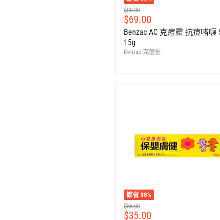
建
$88.00
售
$69.00
議
零
價
Benzac AC 克痘靈 抗痘啫喱 
售
15g
價
Benzac 克痘靈
節省
38
%
建
$56.00
售
$35.00
議