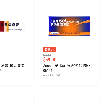
節省
2
%
建
$60.00
售
$59.00
議
零
價
膏 10克 OTC
Anusol 安那蘇 痔瘡塞 12粒HK-
售
06141
應龍
價
Anusol 安那蘇