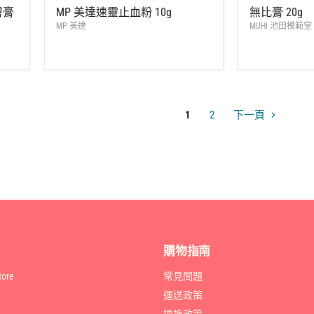
零
零
價
價
膚膏
MP 美達速靈止血粉 10g
無比膏 20g
售
售
MP 美達
MUHI 池田模範堂
價
價
1
2
下一頁
購物指南
ore
常見問題
運送政策
退換政策