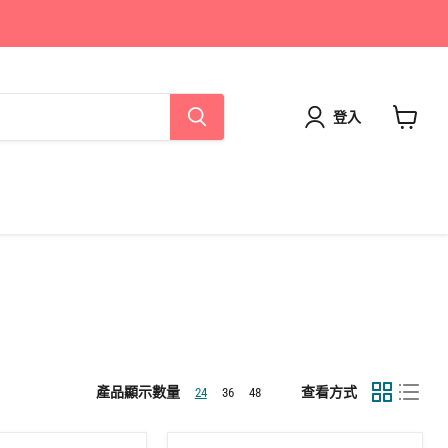
登入
查
看
購
物
車
產品顯示數量
查看方式
24
36
48