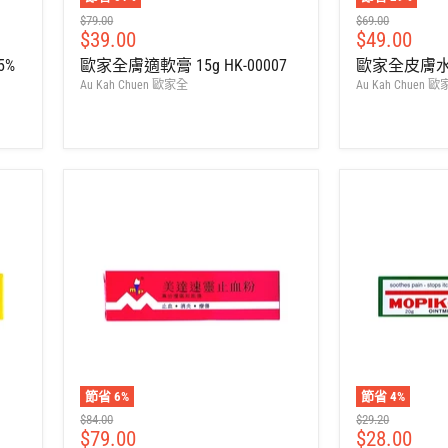
建
建
$79.00
$69.00
售
售
$39.00
$49.00
議
議
零
零
價
價
5%
歐家全膚適軟膏 15g HK-00007
歐家全皮膚水 
售
售
Au Kah Chuen 歐家全
Au Kah Chuen 
價
價
節省
6
%
節省
4
%
建
建
$84.00
$29.20
售
售
$79.00
$28.00
議
議