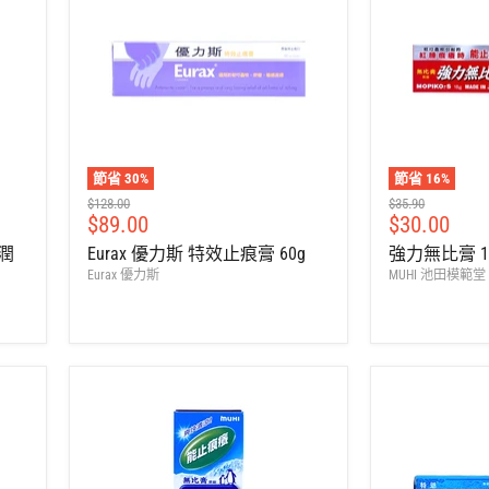
節省
30
%
節省
16
%
建
建
$128.00
$35.90
售
售
$89.00
$30.00
議
議
零
零
價
價
感潤
Eurax 優力斯 特效止痕膏 60g
強力無比膏 1
售
售
Eurax 優力斯
MUHI 池田模範堂
價
價