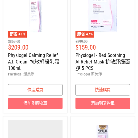
節省
41
%
節省
47
%
建
建
$352.00
$299.00
售
售
$209.00
$159.00
議
議
零
零
價
價
Physiogel Calming Relief
Physiogel - Red Soothing
售
售
A.I. Cream 抗敏紓緩乳霜
AI Relief Mask 抗敏紓緩面
價
價
100mL
膜 5 PCS
Physiogel 潔美淨
Physiogel 潔美淨
快速購買
快速購買
添加到購物車
添加到購物車