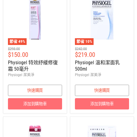
節省
49
%
節省
10
%
建
建
$293.00
$242.00
售
售
$150.00
$219.00
議
議
零
零
價
價
Physiogel 特效紓緩修復
Physiogel 溫和潔面乳
售
售
霜 50毫升
500ml
價
價
Physiogel 潔美淨
Physiogel 潔美淨
快速購買
快速購買
添加到購物車
添加到購物車