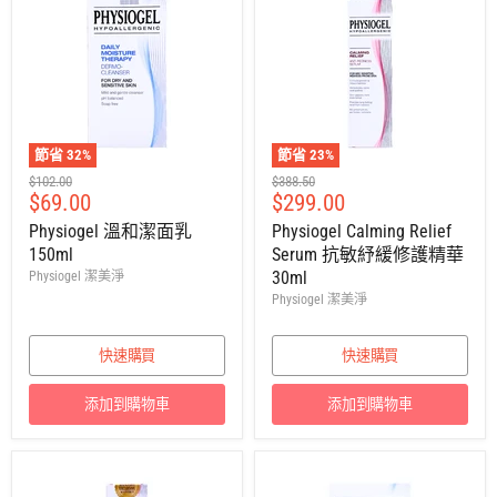
節省
32
%
節省
23
%
建
建
$102.00
$388.50
售
售
$69.00
$299.00
議
議
零
零
價
價
Physiogel 溫和潔面乳
Physiogel Calming Relief
售
售
150ml
Serum 抗敏紓緩修護精華
價
價
30ml
Physiogel 潔美淨
Physiogel 潔美淨
快速購買
快速購買
添加到購物車
添加到購物車