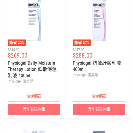
節省
22
%
節省
37
%
建
建
$344.00
$457.00
售
售
$269.00
$288.00
議
議
零
零
價
價
Physiogel Daily Moisture
Physiogel 抗敏紓緩乳液
售
售
Therapy Lotion 低敏保濕
400ml
價
價
乳液 400mL
Physiogel 潔美淨
Physiogel 潔美淨
快速購買
快速購買
添加到購物車
添加到購物車