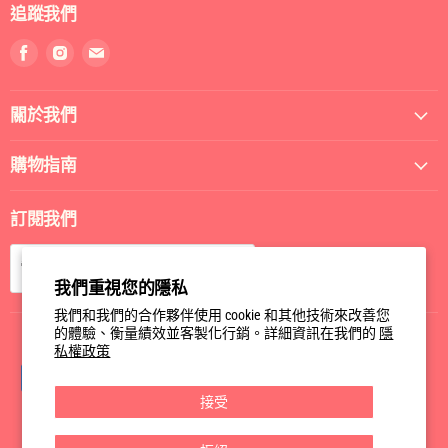
追蹤我們
找
找
找
到
到
到
我
我
我
關於我們
們
們
們
Facebook
Instagram
電
郵
購物指南
訂閱我們
訂閱
電郵
我們重視您的隱私
我們和我們的合作夥伴使用 cookie 和其他技術來改善您
的體驗、衡量績效並客製化行銷。詳細資訊在我們的
隱
私權政策
接受