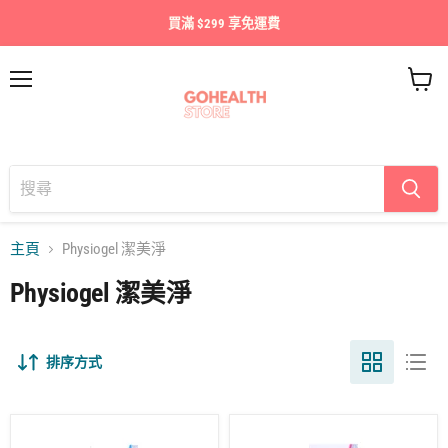
買滿 $299 享免運費
目
查
錄
看
購
物
車
主頁
Physiogel 潔美淨
Physiogel 潔美淨
排序方式