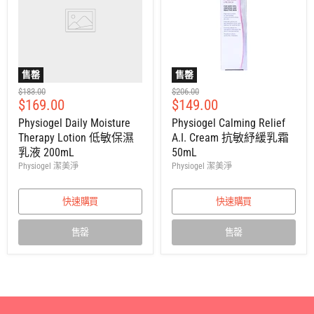
售罄
售罄
建
建
$183.00
$206.00
售
售
$169.00
$149.00
議
議
零
零
價
價
Physiogel Daily Moisture
Physiogel Calming Relief
售
售
Therapy Lotion 低敏保濕
A.I. Cream 抗敏紓緩乳霜
價
價
乳液 200mL
50mL
Physiogel 潔美淨
Physiogel 潔美淨
快速購買
快速購買
售罄
售罄