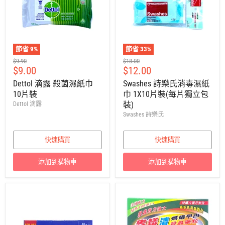
節省
9
%
節省
33
%
建
建
$9.90
$18.00
售
售
$9.00
$12.00
議
議
零
零
價
價
Dettol 滴露 殺菌濕紙巾
Swashes 詩樂氏消毒濕紙
售
售
10片裝
巾 1X10片裝(每片獨立包
價
價
裝)
Dettol 滴露
Swashes 詩樂氏
快速購買
快速購買
添加到購物車
添加到購物車