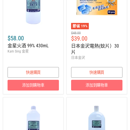
節省
19
%
建
$48.00
$58.00
售
$39.00
議
零
價
金星火酒 99% 430mL
日本金沢電熱(蚊片）30
售
Kam Sing 金星
片
價
日本金沢
快速購買
快速購買
添加到購物車
添加到購物車