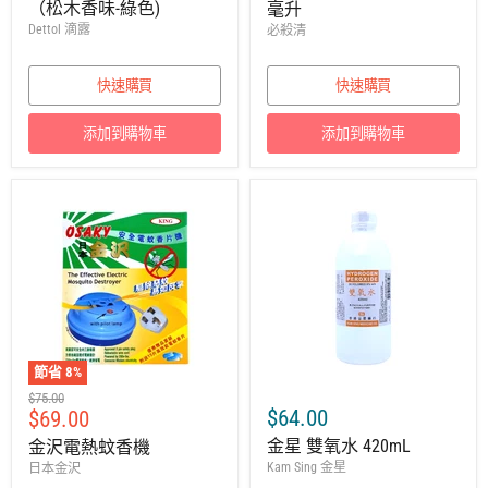
（松木香味-綠色)
毫升
價
Dettol 滴露
必殺清
快速購買
快速購買
添加到購物車
添加到購物車
節省
8
%
建
$75.00
售
$64.00
$69.00
議
零
價
金星 雙氧水 420mL
金沢電熱蚊香機
售
Kam Sing 金星
日本金沢
價