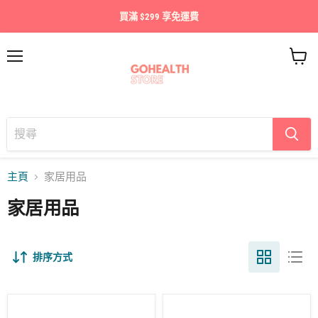
買滿 $299 享免運費
目
查
錄
看
購
物
車
主頁
家居用品
家居用品
排序方式