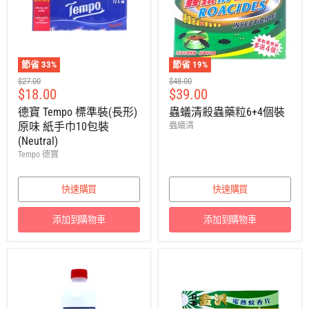
節省
33
%
節省
19
%
建
建
$27.00
$48.00
售
售
$18.00
$39.00
議
議
零
零
價
價
德寶 Tempo 標準裝(長形)
蟲蟻清殺蟲藥粒6+4個裝
售
售
原味 紙手巾10包裝
蟲蟻清
價
價
(Neutral)
Tempo 德寶
快速購買
快速購買
添加到購物車
添加到購物車