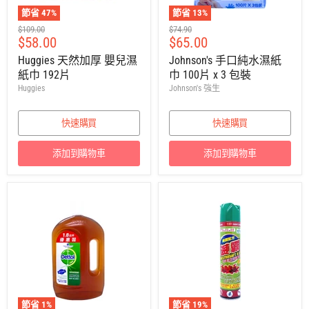
節省
47
%
節省
13
%
建
建
$109.00
$74.90
售
售
$58.00
$65.00
議
議
零
零
價
價
Huggies 天然加厚 嬰兒濕
Johnson's 手口純水濕紙
售
售
紙巾 192片
巾 100片 x 3 包裝
價
價
Huggies
Johnson's 強生
快速購買
快速購買
添加到購物車
添加到購物車
節省
1
%
節省
19
%