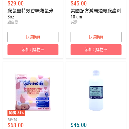
售
售
$29.00
$45.00
議
議
零
零
價
價
殺鼠靈特效香味殺鼠米
美國配方滅霸煙霧殺蟲劑
售
售
3oz
10 gm
價
價
殺鼠靈
滅霸
快速購買
快速購買
添加到購物車
添加到購物車
節省
24
%
建
$89.70
售
$46.00
$68.00
議