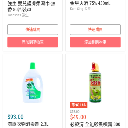
零
價
金星火酒 75% 430mL
強生 嬰兒護膚柔濕巾-無
售
香 80片裝x3
Kam Sing 金星
價
Johnson's 強生
快速購買
快速購買
添加到購物車
添加到購物車
節省
16
%
建
$58.00
$93.00
售
$49.00
議
零
價
滴露衣物消毒劑 2.3L
必殺清 全能殺蚤噴霧 300
售