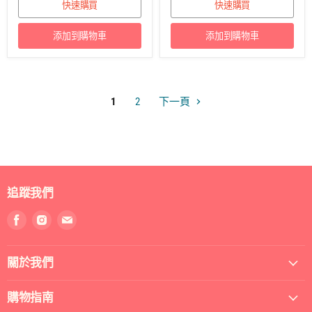
快速購買
快速購買
添加到購物車
添加到購物車
1
2
下一頁
追蹤我們
找
找
找
到
到
到
我
我
我
關於我們
們
們
們
Facebook
Instagram
電
郵
購物指南