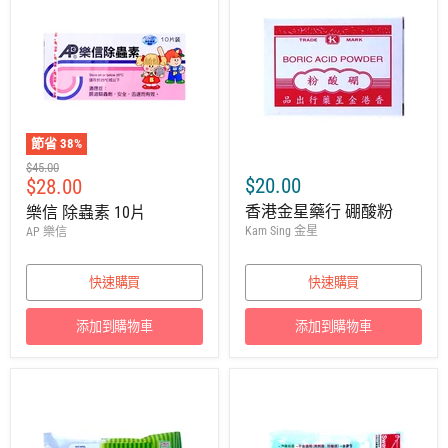
節省
38
%
建
$45.00
售
$20.00
$28.00
議
零
價
香港金星藥行 硼酸粉
樂信 除蟲素 10片
售
Kam Sing 金星
AP 樂信
價
快速購買
快速購買
添加到購物車
添加到購物車