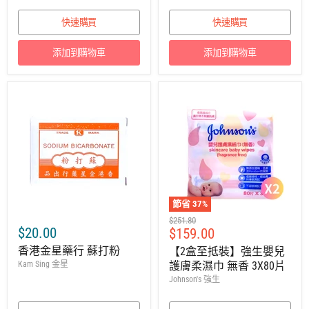
快速購買
快速購買
添加到購物車
添加到購物車
節省
37
%
建
$251.80
$20.00
售
$159.00
議
零
價
香港金星藥行 蘇打粉
【2盒至抵裝】強生嬰兒
售
Kam Sing 金星
護膚柔濕巾 無香 3X80片
價
Johnson's 強生