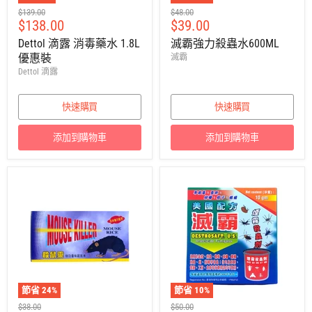
建
建
$139.00
$48.00
售
售
$138.00
$39.00
議
議
零
零
價
價
Dettol 滴露 消毒藥水 1.8L
滅霸強力殺蟲水600ML
售
售
優惠裝
滅霸
價
價
Dettol 滴露
快速購買
快速購買
添加到購物車
添加到購物車
節省
24
%
節省
10
%
建
建
$38.00
$50.00