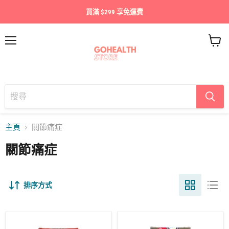
買滿 $299 享免運費
目
查
錄
看
購
物
車
主頁
關節痛症
關節痛症
排序方式