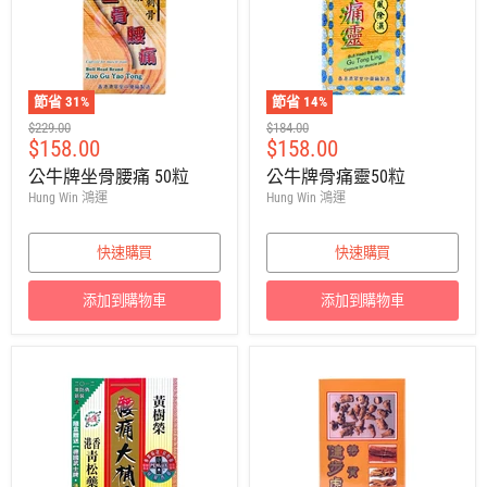
節省
31
%
節省
14
%
建
建
$229.00
$184.00
售
售
$158.00
$158.00
議
議
零
零
價
價
公牛牌坐骨腰痛 50粒
公牛牌骨痛靈50粒
售
售
Hung Win 鴻運
Hung Win 鴻運
價
價
快速購買
快速購買
添加到購物車
添加到購物車