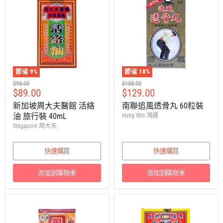
節省
9
%
節省
18
%
建
建
$98.00
$158.00
售
售
$89.00
$129.00
議
議
零
零
價
價
新加坡周大夫醫館 活絡
南聯追風透骨丸 60粒裝
售
售
油 旅行裝 40mL
Hung Win 鴻運
價
價
Singapore 周大夫
快速購買
快速購買
添加到購物車
添加到購物車