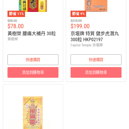
節省
11
%
節省
9
%
建
建
$88.00
$218.00
售
售
$78.00
$199.00
議
議
零
零
價
價
黃樹榮 腰痛大補丹 30粒
京壇牌 特質 健步虎潛丸
售
售
300粒 HKP02197
黃樹榮
價
價
Capital Temple 京壇牌
快速購買
快速購買
添加到購物車
添加到購物車