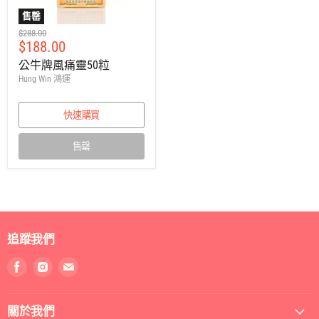
售罄
建
$288.00
售
$188.00
議
零
價
公牛牌風痛靈50粒
售
Hung Win 鴻運
價
快速購買
售罄
追蹤我們
找
找
找
到
到
到
我
我
我
關於我們
們
們
們