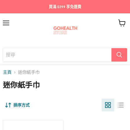
買滿 $299 享免運費
目
查
錄
看
購
物
車
主頁
迷你紙手巾
迷你紙手巾
排序方式