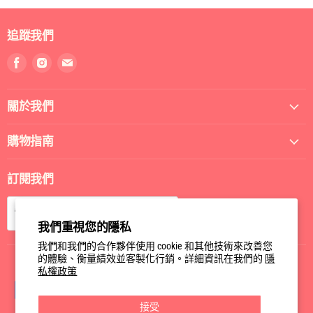
追蹤我們
找
找
找
到
到
到
我
我
我
關於我們
們
們
們
Facebook
Instagram
電
郵
購物指南
訂閱我們
訂閱
電郵
我們重視您的隱私
我們和我們的合作夥伴使用 cookie 和其他技術來改善您
的體驗、衡量績效並客製化行銷。詳細資訊在我們的
隱
私權政策
接受