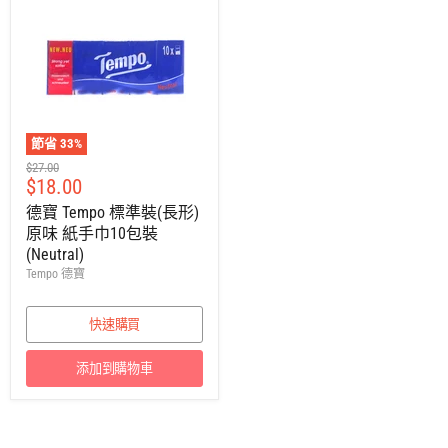
節省
33
%
建
$27.00
售
$18.00
議
零
價
德寶 Tempo 標準裝(長形)
售
原味 紙手巾10包裝
價
(Neutral)
Tempo 德寶
快速購買
添加到購物車