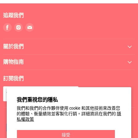
追蹤我們
找
找
找
到
到
到
我
我
我
關於我們
們
們
們
Facebook
Instagram
電
郵
購物指南
訂閱我們
訂閱
電郵
我們重視您的隱私
我們和我們的合作夥伴使用 cookie 和其他技術來改善您
的體驗、衡量績效並客製化行銷。詳細資訊在我們的
隱
私權政策
接受