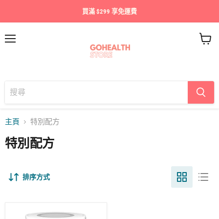
買滿 $299 享免運費
目
查
錄
看
購
物
車
主頁
特別配方
特別配方
排序方式