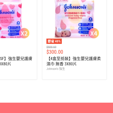
節省
40
%
建
$503.60
售
$300.00
議
零
價
 SF】強生嬰兒護膚
【4盒至抵裝】強生嬰兒護膚柔
售
X80片
濕巾 無香 3X80片
價
Johnson's 強生