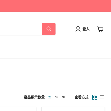
登入
查
看
購
物
車
產品顯示數量
查看方式
24
36
48