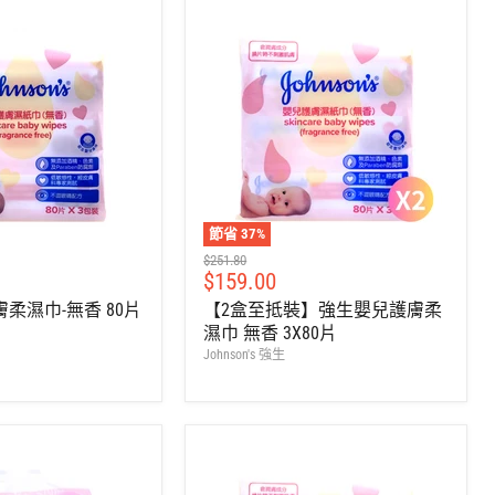
節省
37
%
建
$251.80
售
$159.00
議
零
價
柔濕巾-無香 80片
【2盒至抵裝】強生嬰兒護膚柔
售
濕巾 無香 3X80片
價
Johnson's 強生