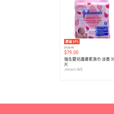
節省
37
%
建
$125.90
售
$79.00
議
零
價
強生嬰兒護膚柔濕巾 淡香 3X
售
片
價
Johnson's 強生