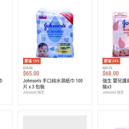
節省
13
%
節省
24
%
建
建
$74.90
$89.70
售
售
$65.00
$68.00
議
議
零
零
價
價
巾
Johnson's 手口純水濕紙巾 100
強生 嬰兒護膚
售
售
片 x 3 包裝
裝x3
價
價
Johnson's 強生
Johnson's 強生