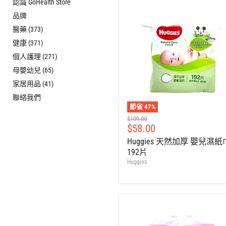
認識 GoHealth Store
品牌
醫藥 (373)
健康 (371)
個人護理 (271)
母嬰幼兒 (65)
家居用品 (41)
聯絡我們
節省
47
%
建
$109.00
售
$58.00
議
零
價
Huggies 天然加厚 嬰兒濕紙
售
192片
價
Huggies