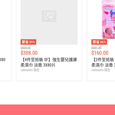
節省
39
%
節省
36
%
建
建
$503.60
$251.80
售
售
$308.00
$160.00
議
議
零
零
價
價
80
【4件至抵裝 SF】強生嬰兒護膚
【2件至抵裝
售
售
柔濕巾 淡香 3X80片
柔濕巾 淡香 3
價
價
Johnson's 強生
Johnson's 強生