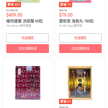
節省
60
%
節省
7
%
建
建
$1,030.00
$85.00
售
售
$409.00
$79.00
議
議
零
零
價
價
維特健靈 消尿酸 60粒
寶和堂 海狗丸 180粒
售
售
Vita Green 維特健靈
Po Wo Tong 寶和堂
價
價
快速購買
快速購買
添加到購物車
添加到購物車
節省
5
%
建
$680.00