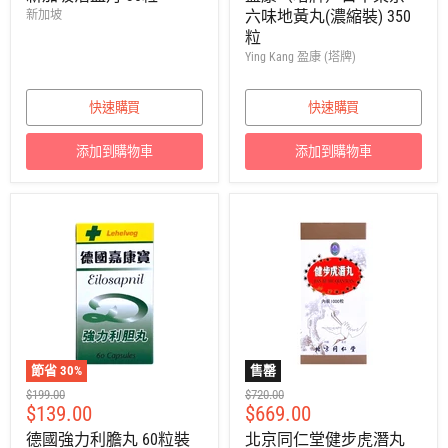
售
售
六味地黃丸(濃縮裝) 350
新加坡
價
價
粒
Ying Kang 盈康 (塔牌)
快速購買
快速購買
添加到購物車
添加到購物車
節省
30
%
售罄
建
建
$199.00
$720.00
售
售
$139.00
$669.00
議
議
零
零
價
價
德國強力利膽丸 60粒裝
北京同仁堂健步虎潛丸
售
售