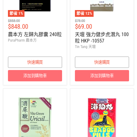
節省
1
%
節省
12
%
建
建
$858.00
$78.00
售
售
$848.00
$69.00
議
議
零
零
價
價
農本方 左歸丸膠囊 240粒
天壇 強力健步虎潛丸 100
售
售
粒 HKP -10557
PuraPharm 農本方
價
價
Tin Tang 天壇
快速購買
快速購買
添加到購物車
添加到購物車