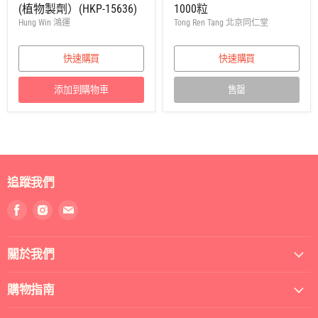
(植物製劑）(HKP-15636)
1000粒
價
價
Hung Win 鴻運
Tong Ren Tang 北京同仁堂
快速購買
快速購買
添加到購物車
售罄
追蹤我們
找
找
找
到
到
到
我
我
我
關於我們
們
們
們
Facebook
Instagram
電
郵
購物指南