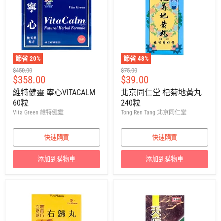
節省
20
%
節省
48
%
建
建
$450.00
$75.00
售
售
$358.00
$39.00
議
議
零
零
價
價
維特健靈 寧心VITACALM
北京同仁堂 杞菊地黃丸
售
售
60粒
240粒
價
價
Vita Green 維特健靈
Tong Ren Tang 北京同仁堂
快速購買
快速購買
添加到購物車
添加到購物車