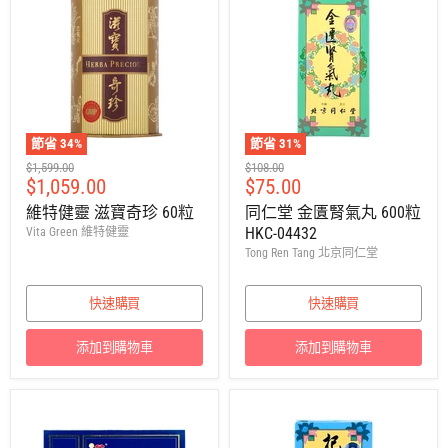
節省
34
%
節省
31
%
建
建
$1,599.00
$108.00
售
售
$1,059.00
$75.00
議
議
零
零
價
價
維特健靈 滋寶奇珍 60粒
同仁堂 金匱腎氣丸 600粒
售
售
HKC-04432
Vita Green 維特健靈
價
價
Tong Ren Tang 北京同仁堂
快速購買
快速購買
添加到購物車
添加到購物車