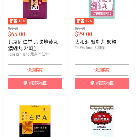
節省
13
%
節省
22
%
建
建
$75.00
$37.00
售
售
$65.00
$29.00
議
議
零
零
價
價
北京同仁堂 六味地黃丸
太和洞 腎虧丸 80粒
售
售
濃縮丸 240粒
Tai Wo Tung 太和洞
價
價
Tong Ren Tang 北京同仁堂
快速購買
快速購買
添加到購物車
添加到購物車