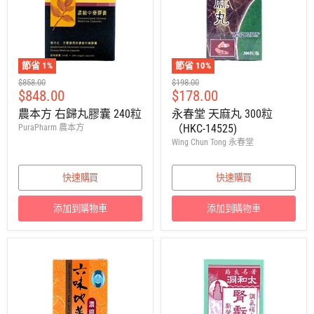
節省
1
%
節省
10
%
建
建
$858.00
$198.00
售
售
$848.00
$178.00
議
議
零
零
價
價
農本方 右歸丸膠囊 240粒
永春堂 天麻丸 300粒
售
售
（HKC-14525)
PuraPharm 農本方
價
價
Wing Chun Tong 永春堂
快速購買
快速購買
添加到購物車
添加到購物車