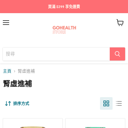
買滿 $299 享免運費
目
查
錄
看
購
物
車
主頁
腎虛進補
腎虛進補
排序方式