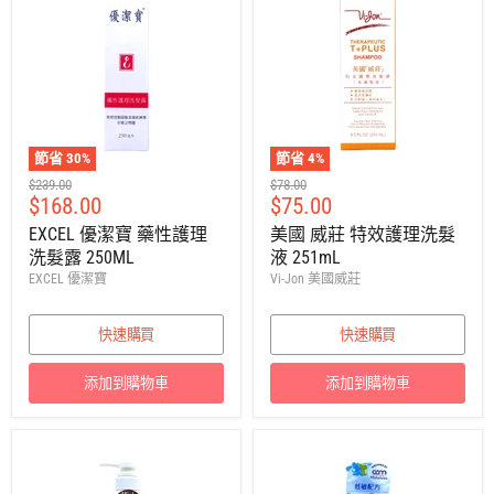
節省
30
%
節省
4
%
建
建
$239.00
$78.00
售
售
$168.00
$75.00
議
議
零
零
價
價
EXCEL 優潔寶 藥性護理
美國 威莊 特效護理洗髮
售
售
洗髮露 250ML
液 251mL
價
價
EXCEL 優潔寶
Vi-Jon 美國威莊
快速購買
快速購買
添加到購物車
添加到購物車