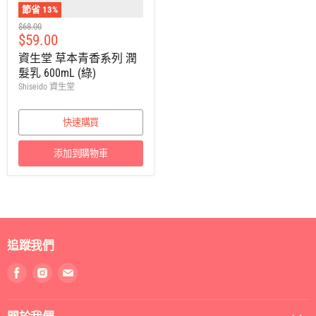
節省
13
%
建
$68.00
售
$59.00
議
零
價
資生堂 草本青香系列 潤
售
髮乳 600mL (綠)
價
Shiseido 資生堂
快速購買
添加到購物車
追蹤我們
找
找
找
到
到
到
我
我
我