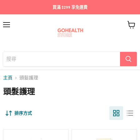
買滿 $299 享免運費
目
查
錄
看
購
物
車
主頁
頭髮護理
頭髮護理
排序方式