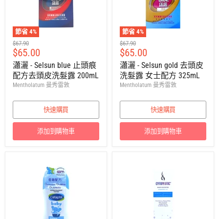
節省
4
%
節省
4
%
建
建
$67.90
$67.90
售
售
$65.00
$65.00
議
議
零
零
價
價
瀟灑 - Selsun blue 止頭痕
瀟灑 - Selsun gold 去頭皮
售
售
配方去頭皮洗髮露 200mL
洗髮露 女士配方 325mL
價
價
Mentholatum 曼秀雷敦
Mentholatum 曼秀雷敦
快速購買
快速購買
添加到購物車
添加到購物車