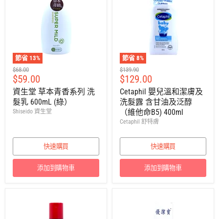
節省
13
%
節省
8
%
建
建
$68.00
$139.90
售
售
$59.00
$129.00
議
議
零
零
價
價
資生堂 草本青香系列 洗
Cetaphil 嬰兒溫和潔膚及
售
售
髮乳 600mL (綠）
洗髮露 含甘油及泛醇
價
價
（維他命B5) 400ml
Shiseido 資生堂
Cetaphil 舒特膚
快速購買
快速購買
添加到購物車
添加到購物車