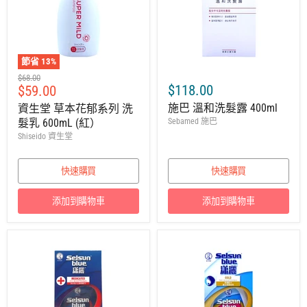
節省
13
%
建
$68.00
售
$118.00
$59.00
議
零
價
施巴 溫和洗髮露 400ml
資生堂 草本花郁系列 洗
售
髮乳 600mL (紅）
Sebamed 施巴
價
Shiseido 資生堂
快速購買
快速購買
添加到購物車
添加到購物車