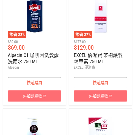
節省
22
%
節省
27
%
建
建
$89.00
$177.00
售
售
$69.00
$129.00
議
議
零
零
價
價
Alpecin C1 咖啡因洗髮露
EXCEL 優潔寶 茶樹護髮
售
售
洗頭水 250 ML
精華素 250 ML
價
價
Alpecin
EXCEL 優潔寶
快速購買
快速購買
添加到購物車
添加到購物車