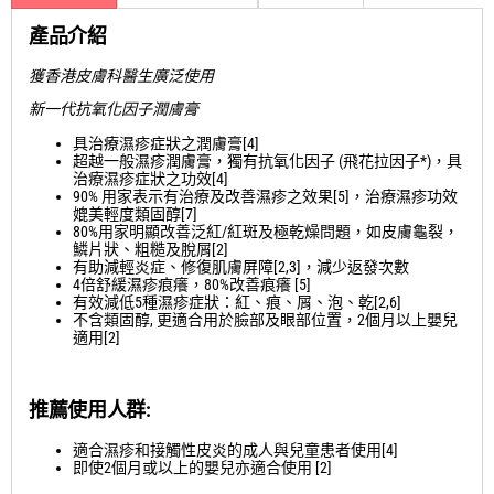
產品介紹
獲香港皮膚科醫生廣泛使用
新一代抗氧化因子潤膚膏
具治療濕疹症狀之潤膚膏[4]
超越一般濕疹潤膚膏，獨有抗氧化因子 (飛花拉因子*)，具
治療濕疹症狀之功效[4]
90% 用家表示有治療及改善濕疹之效果[5]，治療濕疹功效
媲美輕度類固醇[7]
80%用家明顯改善泛紅/紅斑及極乾燥問題，如皮膚龜裂，
鱗片狀、粗糙及脫屑[2]
有助減輕炎症、修復肌膚屏障[2,3]，減少返發次數
4倍舒緩濕疹痕癢，80%改善痕癢 [5]
有效減低5種濕疹症狀：紅、痕、屑、泡、乾[2,6]
不含類固醇, 更適合用於臉部及眼部位置，2個月以上嬰兒
適用[2]
推薦使用人群
:
適合濕疹和接觸性皮炎的成人與兒童患者使用[4]
即使2個月或以上的嬰兒亦適合使用 [2]