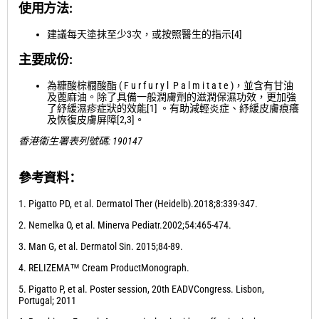
使用方法:
建議每天塗抹至少3次，或按照醫生的指示[4]
主要成份:
為糠酸棕櫚酸酯 ( F u r f u r y l P a l m i t a t e )，並含有甘油
及蓖麻油。除了具備一般潤膚劑的滋潤保濕功效，更加強
了紓緩濕疹症狀的效能[1] 。有助減輕炎症、紓緩皮膚痕癢
及恢復皮膚屏障[2,3]。
香港衛生署表列號碼: 190147
參考資料：
1. Pigatto PD, et al. Dermatol Ther (Heidelb).2018;8:339-347.
2. Nemelka O, et al. Minerva Pediatr.2002;54:465-474.
3. Man G, et al. Dermatol Sin. 2015;84-89.
4. RELIZEMA™ C
ream
ProductMonograph.
5. Pigatto P, et al. Poster session, 20th EADVCongress. Lisbon,
Portugal; 2011