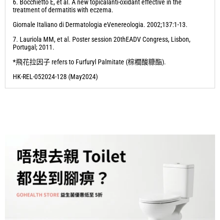
6. Bocchietto E, et al. A new topicalanti-oxidant effective in the
treatment of dermatitis with eczema.
Giornale Italiano di Dermatologia eVenereologia. 2002;137:1-13.
7. Lauriola MM, et al. Poster session 20thEADV Congress, Lisbon,
Portugal; 2011.
*
飛花拉因子
refers to Furfuryl Palmitate (
棕櫚酸糠酯
).
HK-REL-052024-128 (May2024)