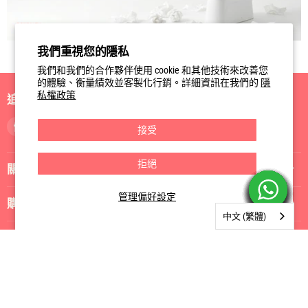
我們重視您的隱私
我們和我們的合作夥伴使用 cookie 和其他技術來改善您
的體驗、衡量績效並客製化行銷。詳細資訊在我們的
隱
私權政策
追蹤我們
找
找
找
接受
到
到
到
我
我
我
拒絕
關於我們
們
們
們
Facebook
Instagram
電
管理偏好設定
郵
購物指南
中文 (繁體)
訂閱我們
訂閱
電郵