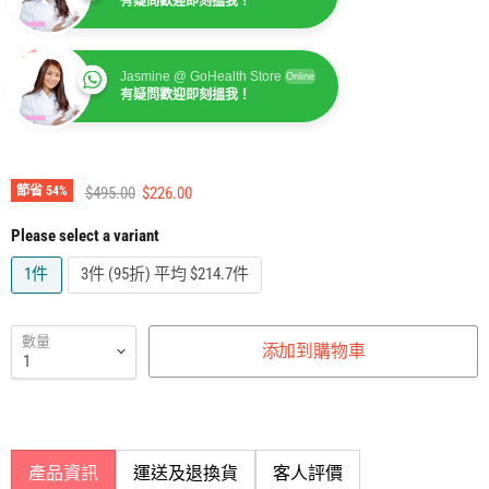
有疑問歡迎即刻搵我！
Jasmine @ GoHealth Store
Online
有疑問歡迎即刻搵我！
建議零售價
售價
節省
54
%
$495.00
$226.00
Please select a variant
1件
3件 (95折) 平均 $214.7件
數量
添加到購物車
產品資訊
運送及退換貨
客人評價