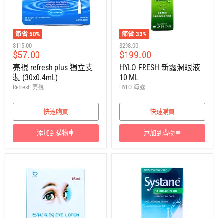
節省
50
%
節省
33
%
建
建
$115.00
$298.00
售
售
$57.00
$199.00
議
議
零
零
價
價
亮視 refresh plus 獨立支
HYLO FRESH 新露潤眼液
售
售
裝 (30x0.4mL)
10 ML
價
價
Refresh 亮視
HYLO 海露
快速購買
快速購買
添加到購物車
添加到購物車