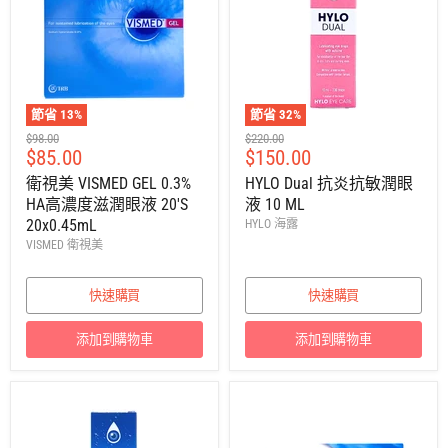
節省
13
%
節省
32
%
建
建
$98.00
$220.00
售
售
$85.00
$150.00
議
議
零
零
價
價
衛視美 VISMED GEL 0.3%
HYLO Dual 抗炎抗敏潤眼
售
售
HA高濃度滋潤眼液 20'S
液 10 ML
價
價
20x0.45mL
HYLO 海露
VISMED 衛視美
快速購買
快速購買
添加到購物車
添加到購物車