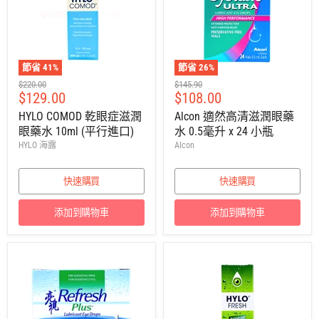
節省
41
%
節省
26
%
建
建
$220.00
$145.90
售
售
$129.00
$108.00
議
議
零
零
價
價
HYLO COMOD 乾眼症滋潤
Alcon 適然高清滋潤眼藥
售
售
眼藥水 10ml (平行進口)
水 0.5毫升 x 24 小瓶
價
價
HYLO 海露
Alcon
快速購買
快速購買
添加到購物車
添加到購物車