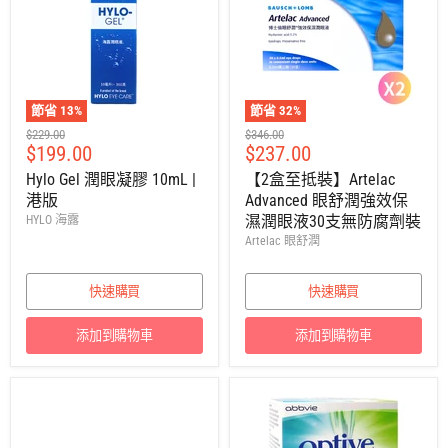
節省
13
%
節省
32
%
建
建
$229.00
$346.00
售
售
$199.00
$237.00
議
議
零
零
價
價
Hylo Gel 潤眼凝膠 10mL |
【2盒至抵裝】Artelac
售
售
港版
Advanced 眼舒潤強效保
價
價
濕潤眼液30支無防腐劑裝
HYLO 海露
Artelac 眼舒潤
快速購買
快速購買
添加到購物車
添加到購物車