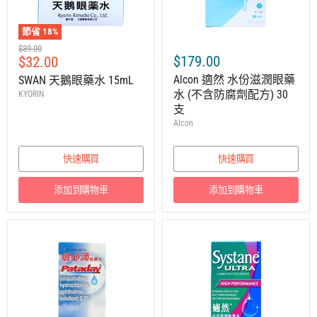
節省
18
%
建
$39.00
售
$179.00
$32.00
議
零
價
Alcon 適然 水份滋潤眼藥
SWAN 天鵝眼藥水 15mL
售
水 (不含防腐劑配方) 30
KYORIN
價
支
Alcon
快速購買
快速購買
添加到購物車
添加到購物車