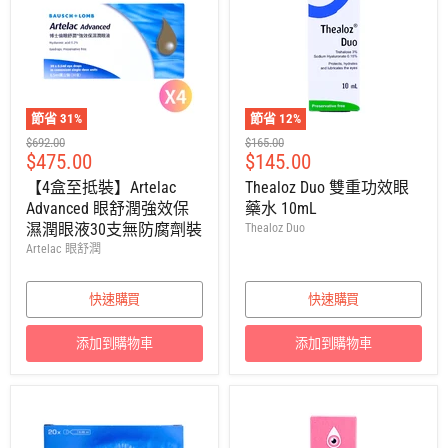
節省
31
%
節省
12
%
建
建
$692.00
$165.00
售
售
$475.00
$145.00
議
議
零
零
價
價
【4盒至抵裝】Artelac
Thealoz Duo 雙重功效眼
售
售
Advanced 眼舒潤強效保
藥水 10mL
價
價
濕潤眼液30支無防腐劑裝
Thealoz Duo
Artelac 眼舒潤
快速購買
快速購買
添加到購物車
添加到購物車