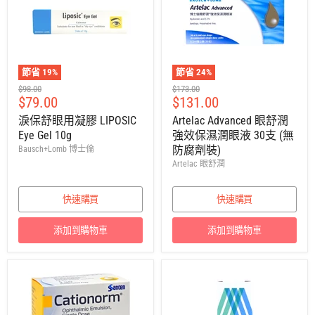
節省
19
%
節省
24
%
建
建
$98.00
$173.00
售
售
$79.00
$131.00
議
議
零
零
價
價
淚保舒眼用凝膠 LIPOSIC
Artelac Advanced 眼舒潤
售
售
Eye Gel 10g
強效保濕潤眼液 30支 (無
價
價
防腐劑裝)
Bausch+Lomb 博士倫
Artelac 眼舒潤
快速購買
快速購買
添加到購物車
添加到購物車