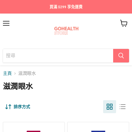
買滿 $299 享免運費
目
查
錄
看
購
物
車
主頁
滋潤眼水
滋潤眼水
排序方式