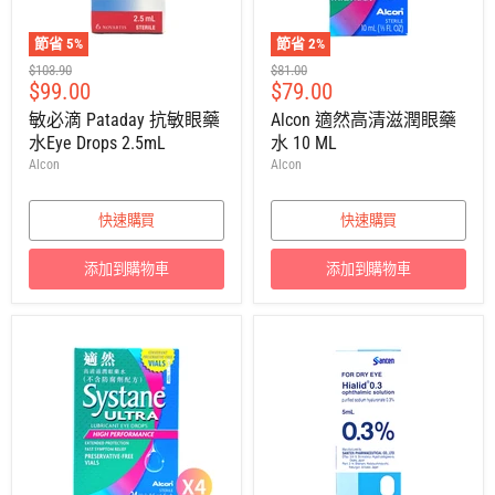
節省
5
%
節省
2
%
建
建
$103.90
$81.00
售
售
$99.00
$79.00
議
議
零
零
價
價
敏必滴 Pataday 抗敏眼藥
Alcon 適然高清滋潤眼藥
售
售
水Eye Drops 2.5mL
水 10 ML
價
價
Alcon
Alcon
快速購買
快速購買
添加到購物車
添加到購物車