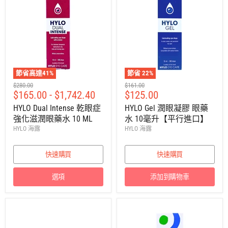
節省高達
41
%
節省
22
%
建
建
$280.00
$161.00
售
$165.00
-
$1,742.40
$125.00
議
議
零
零
價
HYLO Dual Intense 乾眼症
HYLO Gel 潤眼凝膠 眼藥
售
售
強化滋潤眼藥水 10 ML
水 10毫升【平行進口】
價
價
HYLO 海露
HYLO 海露
快速購買
快速購買
選項
添加到購物車