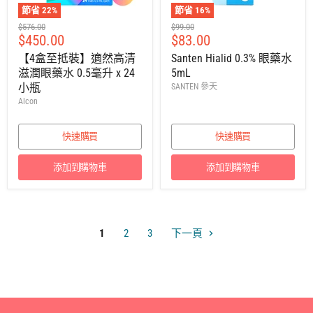
節省
22
%
節省
16
%
建
建
$576.00
$99.00
售
售
$450.00
$83.00
議
議
零
零
價
價
【4盒至抵裝】適然高清
Santen Hialid 0.3% 眼藥水
售
售
滋潤眼藥水 0.5毫升 x 24
5mL
價
價
小瓶
SANTEN 參天
Alcon
快速購買
快速購買
添加到購物車
添加到購物車
1
2
3
下一頁