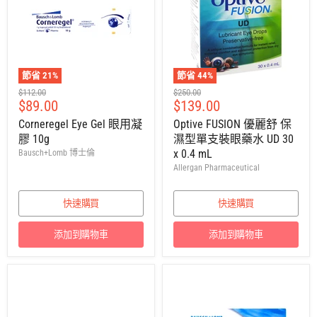
節省
21
%
節省
44
%
建
建
$112.00
$250.00
售
售
$89.00
$139.00
議
議
零
零
價
價
Corneregel Eye Gel 眼用凝
Optive FUSION 優麗舒 保
售
售
膠 10g
濕型單支裝眼藥水 UD 30
價
價
x 0.4 mL
Bausch+Lomb 博士倫
Allergan Pharmaceutical
快速購買
快速購買
添加到購物車
添加到購物車