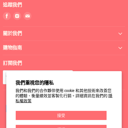
追蹤我們
找
找
找
到
到
到
我
我
我
關於我們
們
們
們
Facebook
Instagram
電
郵
購物指南
訂閱我們
訂閱
電郵
我們重視您的隱私
我們和我們的合作夥伴使用 cookie 和其他技術來改善您
的體驗、衡量績效並客製化行銷。詳細資訊在我們的
隱
私權政策
接受