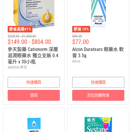
節省高達
41
%
節省
10
%
建
建
建
$228.00
-
$1,368.00
$86.00
售
$149.00
-
$804.00
$77.00
議
議
議
零
零
零
價
參天製藥 Cationorm 深層
Alcon Duratears 眼藥水 軟
售
售
售
滋潤眼藥水 獨立支裝 0.4
膏 3.5g
價
價
價
毫升 x 30小瓶
Alcon
SANTEN 參天
快速購買
快速購買
選項
添加到購物車