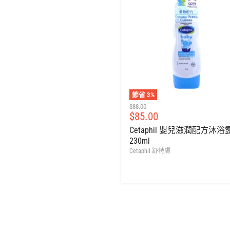
節省
3
%
建
$88.00
售
$85.00
議
零
價
Cetaphil 嬰兒滋潤配方沐浴
售
230ml
價
Cetaphil 舒特膚