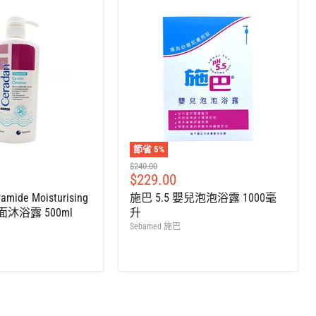
節省
5
%
建
$240.00
售
$229.00
議
零
價
amide Moisturising
施巴 5.5 嬰兒泡泡浴露 1000毫
售
面沐浴露 500ml
升
價
Sebamed 施巴