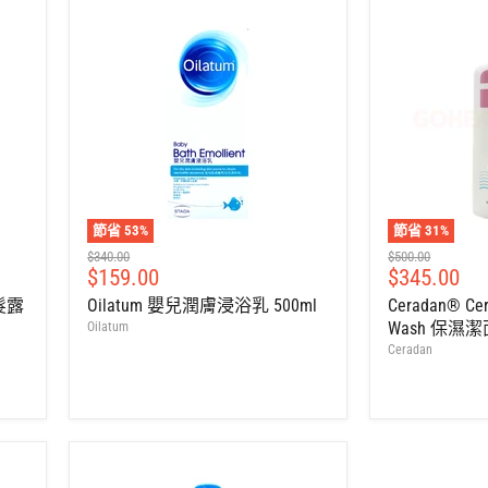
節省
53
%
節省
31
%
建
建
$340.00
$500.00
售
售
$159.00
$345.00
議
議
零
零
價
價
髮露
Oilatum 嬰兒潤膚浸浴乳 500ml
Ceradan® Cer
售
售
Wash 保濕潔
Oilatum
價
價
Ceradan