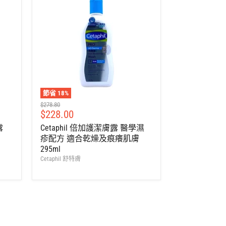
節省
18
%
建
$278.80
售
$228.00
議
零
價
露
Cetaphil 倍加護潔膚露 醫學濕
售
疹配方 適合乾燥及痕癢肌膚
價
295ml
Cetaphil 舒特膚