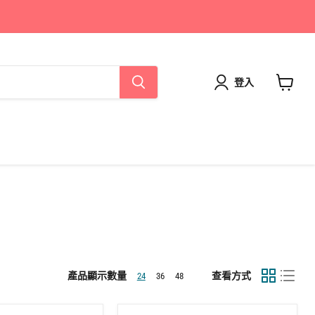
登入
查
看
購
物
車
產品顯示數量
查看方式
24
36
48