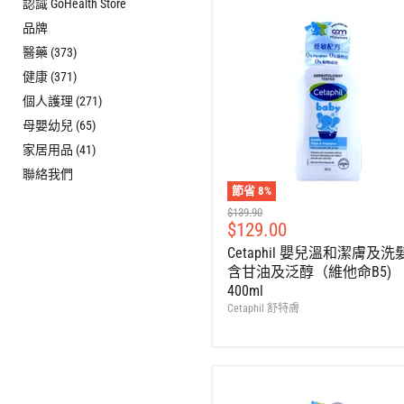
認識 GoHealth Store
品牌
醫藥 (373)
健康 (371)
個人護理 (271)
母嬰幼兒 (65)
家居用品 (41)
聯絡我們
節省
8
%
建
$139.90
售
$129.00
議
零
價
Cetaphil 嬰兒溫和潔膚及洗
售
含甘油及泛醇（維他命B5)
價
400ml
Cetaphil 舒特膚