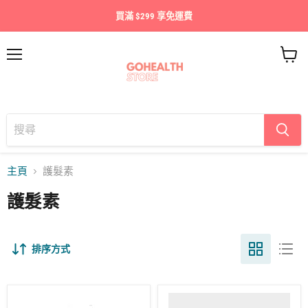
買滿 $299 享免運費
目
查
錄
看
購
物
車
主頁
護髮素
護髮素
排序方式