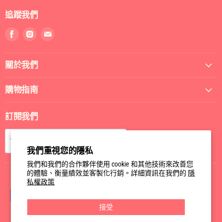
追蹤我們
找
找
找
到
到
到
我
我
我
關於我們
們
們
們
Facebook
Instagram
電
郵
購物指南
訂閱我們
訂閱
電郵
我們重視您的隱私
我們和我們的合作夥伴使用 cookie 和其他技術來改善您
的體驗、衡量績效並客製化行銷。詳細資訊在我們的
隱
私權政策
接受