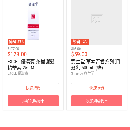
節省
27
%
節省
13
%
建
建
$177.00
$68.00
售
售
$129.00
$59.00
議
議
零
零
價
價
EXCEL 優潔寶 茶樹護髮
資生堂 草本青香系列 潤
售
售
精華素 250 ML
髮乳 600mL (綠)
價
價
EXCEL 優潔寶
Shiseido 資生堂
快速購買
快速購買
添加到購物車
添加到購物車