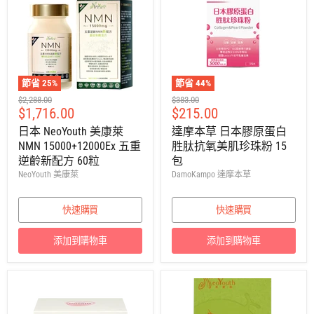
節省
25
%
節省
44
%
建
建
$2,288.00
$383.00
售
售
$1,716.00
$215.00
議
議
零
零
價
價
日本 NeoYouth 美康萊
達摩本草 日本膠原蛋白
售
售
NMN 15000+12000Ex 五重
胜肽抗氧美肌珍珠粉 15
價
價
逆齡新配方 60粒
包
NeoYouth 美康萊
DamoKampo 達摩本草
快速購買
快速購買
添加到購物車
添加到購物車