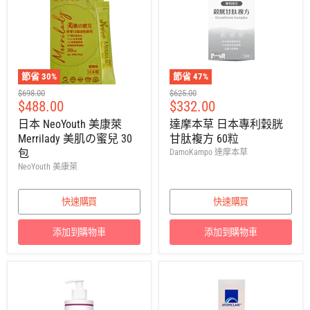
節省
30
%
節省
47
%
建
建
$698.00
$625.00
售
售
$488.00
$332.00
議
議
零
零
價
價
日本 NeoYouth 美康萊
達摩本草 日本專利穀胱
售
售
Merrilady 美肌の蜜兒 30
甘肽複方 60粒
價
價
包
DamoKampo 達摩本草
NeoYouth 美康萊
快速購買
快速購買
添加到購物車
添加到購物車