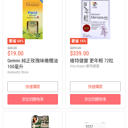
節省
50
%
節省
15
%
建
建
$38.00
$399.00
售
售
$19.00
$339.00
議
議
零
零
價
價
Gemini 純正玫瑰味橄欖油
維特健靈 更年輕 72粒
售
售
100毫升
Vita Green 維特健靈
價
價
GoHealth Store
快速購買
快速購買
添加到購物車
添加到購物車