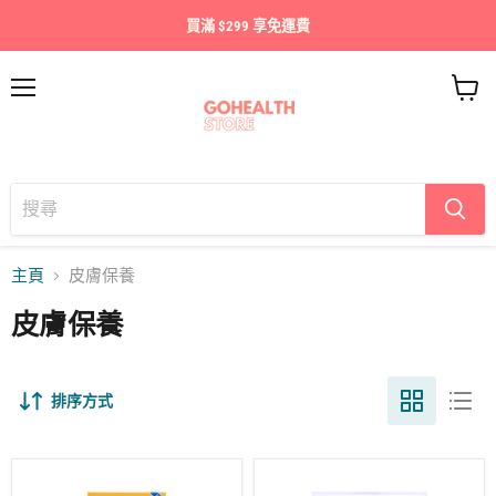
買滿 $299 享免運費
目
查
錄
看
購
物
車
主頁
皮膚保養
皮膚保養
排序方式