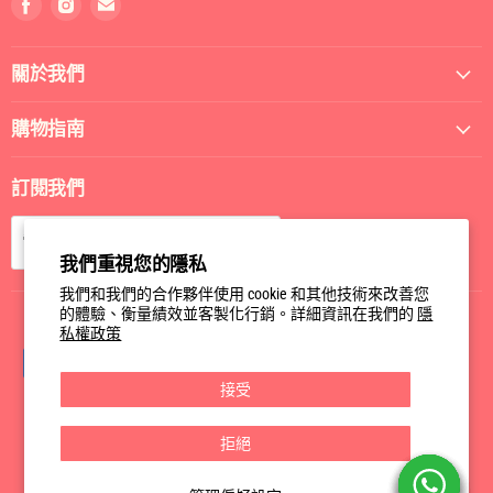
找
找
找
到
到
到
我
我
我
關於我們
們
們
們
Facebook
Instagram
電
郵
購物指南
訂閱我們
訂閱
電郵
我們重視您的隱私
我們和我們的合作夥伴使用 cookie 和其他技術來改善您
的體驗、衡量績效並客製化行銷。詳細資訊在我們的
隱
私權政策
接受
拒絕
Privacy Policy
Terms of Service
版權所有; 2026 GoHealth Store