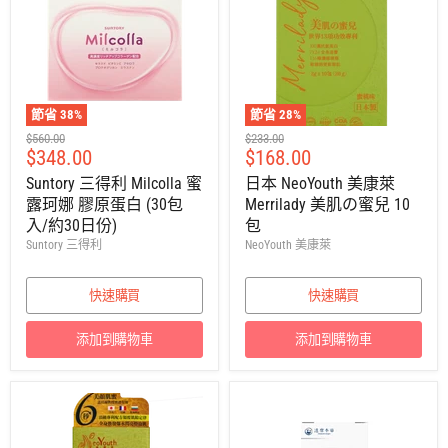
節省
38
%
節省
28
%
建
建
$560.00
$233.00
售
售
$348.00
$168.00
議
議
零
零
價
價
Suntory 三得利 Milcolla 蜜
日本 NeoYouth 美康萊
售
售
露珂娜 膠原蛋白 (30包
Merrilady 美肌の蜜兒 10
價
價
入/約30日份)
包
Suntory 三得利
NeoYouth 美康萊
快速購買
快速購買
添加到購物車
添加到購物車