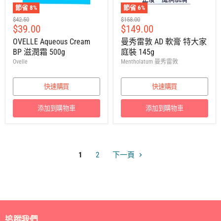
節省
8
%
節省
6
%
建
建
$42.50
$158.00
售
售
$39.00
$149.00
議
議
零
零
價
價
OVELLE Aqueous Cream
曼秀雷敦 AD 軟膏 特大家
售
售
BP 滋潤霜 500g
庭裝 145g
價
價
Ovelle
Mentholatum 曼秀雷敦
快速購買
快速購買
添加到購物車
添加到購物車
1
2
下一頁
追蹤我們