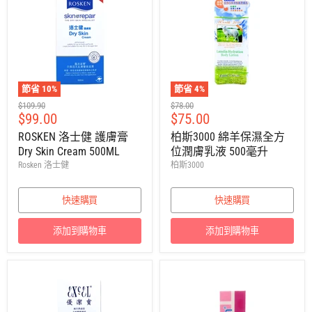
節省
10
%
節省
4
%
建
建
$109.90
$78.00
售
售
$99.00
$75.00
議
議
零
零
價
價
ROSKEN 洛士健 護膚膏
柏斯3000 綿羊保濕全方
售
售
Dry Skin Cream 500ML
位潤膚乳液 500毫升
價
價
Rosken 洛士健
柏斯3000
快速購買
快速購買
添加到購物車
添加到購物車