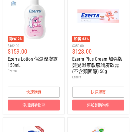
節省
2
%
節省
63
%
建
建
$162.00
$350.00
售
售
$159.00
$128.00
議
議
零
零
價
價
Ezerra Lotion 保濕潤膚露
Ezerra Plus Cream 加強版
售
售
150mL
嬰兒濕疹敏感潤膚軟膏
價
價
(不含類固醇) 50g
Ezerra
Ezerra
快速購買
快速購買
添加到購物車
添加到購物車