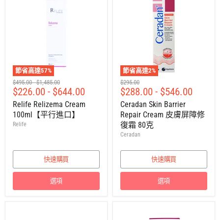
節省高達
57
%
節省高達
2
%
建
建
建
$495.00
-
$1,485.00
$295.00
$226.00
-
$644.00
$288.00
-
$546.00
議
議
議
零
零
零
Relife Relizema Cream
Ceradan Skin Barrier
售
售
售
100ml【平行進口】
Repair Cream 皮膚屏障修
價
價
價
復霜 80克
Relife
Ceradan
快速購買
快速購買
選項
選項