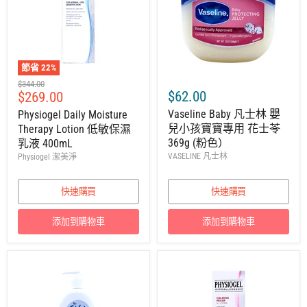
節省
22
%
建
$344.00
售
$62.00
$269.00
議
零
價
Vaseline Baby 凡士林 嬰
Physiogel Daily Moisture
售
兒小孩寶寶專用 花士苓
Therapy Lotion 低敏保濕
價
369g (粉色）
乳液 400mL
VASELINE 凡士林
Physiogel 潔美淨
快速購買
快速購買
添加到購物車
添加到購物車