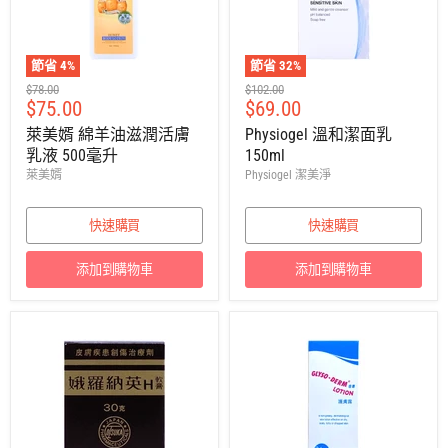
節省
4
%
節省
32
%
建
建
$78.00
$102.00
售
售
$75.00
$69.00
議
議
零
零
價
價
萊美婿 綿羊油滋潤活膚
Physiogel 溫和潔面乳
售
售
乳液 500毫升
150ml
價
價
萊美婿
Physiogel 潔美淨
快速購買
快速購買
添加到購物車
添加到購物車