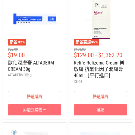
節省
32
%
節省高達
35
%
建
建
$28.00
$198.00
售
$19.00
$129.00
-
$1,362.20
議
議
零
零
價
歐化潤膚膏 ALTADERM
Relife Relizema Cream 樂
售
售
CREAM 30g
敏膚 抗氧化因子潤膚膏
價
價
40ml ［平行進口]
ALTADERM 歐化
Relife
快速購買
快速購買
添加到購物車
選項