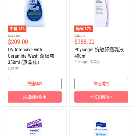
節省
14
%
節省
37
%
建
建
$242.00
$457.00
售
售
$209.00
$288.00
議
議
零
零
價
價
QV Intensive with
Physiogel 抗敏紓緩乳液
售
售
Ceramide Wash 潔膚露
400ml
價
價
350ml (無盒裝）
Physiogel 潔美淨
EGO QV
快速購買
快速購買
添加到購物車
添加到購物車