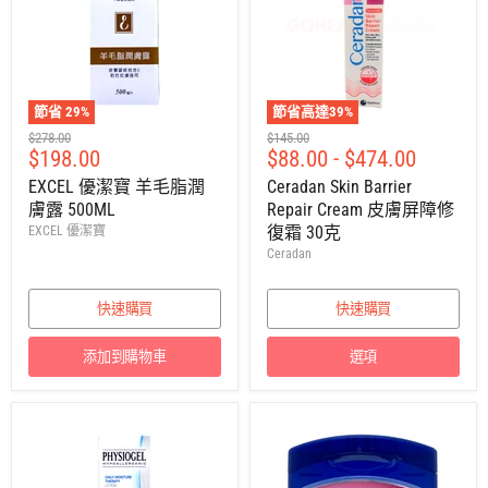
節省
29
%
節省高達
39
%
建
建
$278.00
$145.00
售
$198.00
$88.00
-
$474.00
議
議
零
零
價
EXCEL 優潔寶 羊毛脂潤
Ceradan Skin Barrier
售
售
膚露 500ML
Repair Cream 皮膚屏障修
價
價
復霜 30克
EXCEL 優潔寶
Ceradan
快速購買
快速購買
添加到購物車
選項