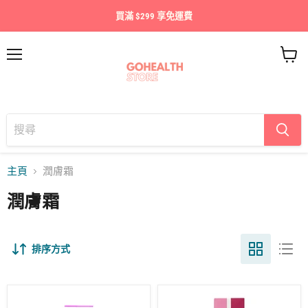
買滿 $299 享免運費
目
查
錄
看
購
物
車
主頁
潤膚霜
潤膚霜
排序方式