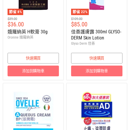
節省
8
%
節省
22
%
建
建
$39.00
$109.00
售
售
$36.00
$85.00
議
議
零
零
價
價
娥羅納英 H軟膏 30g
佳善護膚露 300ml GLYSO-
售
售
DERM Skin Lotion
Oronine 娥羅納英
價
價
Glyso Derm 佳善
快速購買
快速購買
添加到購物車
添加到購物車