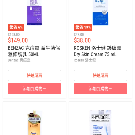
節省
6
%
節省
19
%
建
建
$158.00
$47.00
售
售
$149.00
$38.00
議
議
零
零
價
價
BENZAC 克痘靈 益生菌保
ROSKEN 洛士健 護膚膏
售
售
濕修護乳 50ML
Dry Skin Cream 75 mL
價
價
Benzac 克痘靈
Rosken 洛士健
快速購買
快速購買
添加到購物車
添加到購物車