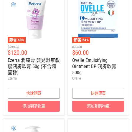
節省
60
%
節省
24
%
建
建
$299.90
$79.00
售
售
$120.00
$60.00
議
議
零
零
價
價
Ezerra 潤膚膏 嬰兒濕疹敏
Ovelle Emulsifying
售
售
感潤膚軟膏 50g (不含類
Ointment BP 潤膚軟膏
價
價
固醇)
500g
Ezerra
Ovelle
快速購買
快速購買
添加到購物車
添加到購物車