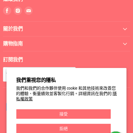
找
找
找
到
到
到
我
我
我
關於我們
們
們
們
Facebook
Instagram
電
郵
購物指南
訂閱我們
訂閱
電郵
我們重視您的隱私
我們和我們的合作夥伴使用 cookie 和其他技術來改善您
的體驗、衡量績效並客製化行銷。詳細資訊在我們的
隱
私權政策
接受
拒絕