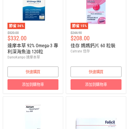
節省
36
%
節省
15
%
建
建
$520.00
$244.90
售
售
$332.00
$208.00
議
議
零
零
價
價
達摩本草 92% Omega-3 專
佳存 媽媽鈣片 60 粒裝
售
售
利深海魚油 120粒
Caltrate 佳存
價
價
DamoKampo 達摩本草
快速購買
快速購買
添加到購物車
添加到購物車