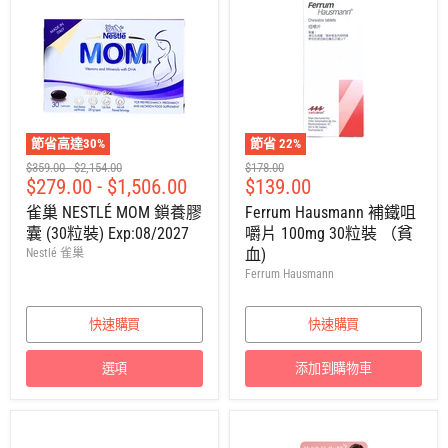
節省高達
30
%
節省
22
%
建
建
建
$359.00
-
$2,154.00
$178.00
售
$279.00
-
$1,506.00
$139.00
議
議
議
零
零
零
價
雀巢 NESTLÉ MOM 鎖養膠
Ferrum Hausmann 補鐵咀
售
售
售
囊 (30粒裝) Exp:08/2027
嚼片 100mg 30粒裝 （貧
價
價
價
血)
Nestlé 雀巢
Ferrum Hausmann
快速購買
快速購買
選項
添加到購物車