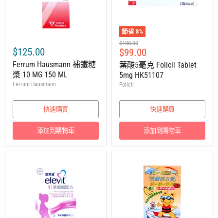
節省
8
%
建
$108.00
$125.00
售
$99.00
議
零
價
Ferrum Hausmann 補鐵糖
葉酸5毫克 Folicil Tablet
售
漿 10 MG 150 ML
5mg HK51107
價
Ferrum Hausmann
Folicil
快速購買
快速購買
添加到購物車
添加到購物車