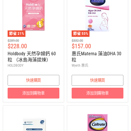
節省
21
%
節省
53
%
建
建
$289.00
$332.00
售
售
$228.00
$157.00
議
議
零
零
價
價
Holdbody 天然孕婦鈣 60
惠氏Materna 藻油DHA 30
售
售
粒 （冰島海藻提煉）
粒
價
價
HOLDBODY
Wyeth 惠氏
快速購買
快速購買
添加到購物車
添加到購物車