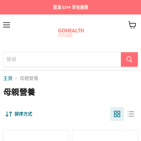
買滿 $299 享免運費
目
查
錄
看
購
物
車
主頁
母親營養
母親營養
排序方式