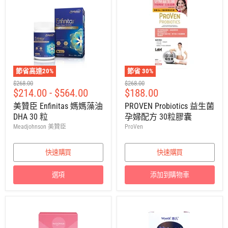
節省高達
20
%
節省
30
%
建
建
$268.00
$268.00
售
$214.00
-
$564.00
$188.00
議
議
零
零
價
美贊臣 Enfinitas 媽媽藻油
PROVEN Probiotics 益生菌
售
售
DHA 30 粒
孕婦配方 30粒膠囊
價
價
Meadjohnson 美贊臣
ProVen
快速購買
快速購買
選項
添加到購物車