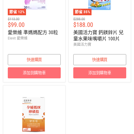
節省
12
%
節省
35
%
建
建
$113.00
$288.00
售
售
$99.00
$188.00
議
議
零
零
價
價
愛樂維 準媽媽配方 30粒
美國活力寶 鈣鎂鋅片 兒
售
售
童水果味嘴嚼片 100片
Elevit 愛樂維
價
價
美國活力寶
快速購買
快速購買
添加到購物車
添加到購物車