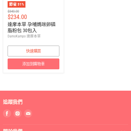
節省
31
%
建
$340.00
售
$234.00
議
零
價
達摩本草 孕哺媽咪卵磷
售
脂粉包 30包入
價
DamoKampo 達摩本草
快速購買
添加到購物車
追蹤我們
找
找
找
到
到
到
我
我
我