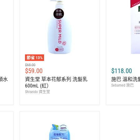
節省
13
%
建
$68.00
售
$59.00
$118.00
議
零
價
洗頭水
資生堂 草本花郁系列 洗髮乳
施巴 溫和洗髮露
售
600mL (紅）
Sebamed 施巴
價
Shiseido 資生堂