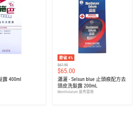
節省
4
%
建
$67.90
售
$65.00
議
零
價
 400ml
瀟灑 - Selsun blue 止頭痕配方去
售
頭皮洗髮露 200mL
價
Mentholatum 曼秀雷敦