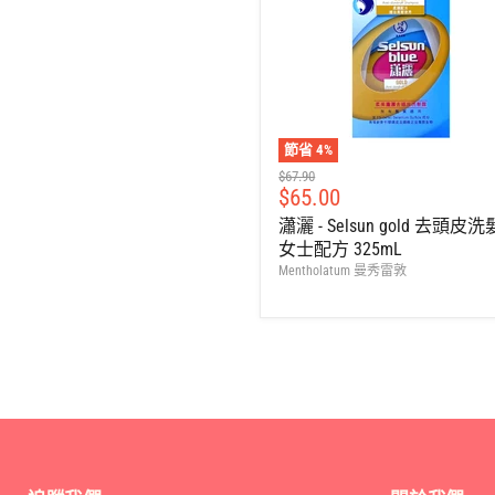
節省
4
%
建
$67.90
售
$65.00
議
零
價
瀟灑 - Selsun gold 去頭皮
售
女士配方 325mL
價
Mentholatum 曼秀雷敦