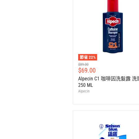
節省
22
%
建
$89.00
售
$69.00
議
零
價
Alpecin C1 咖啡因洗髮露 
售
250 ML
價
Alpecin