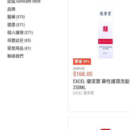
認識 GoHealth Store
品牌
醫藥 (373)
健康 (371)
個人護理 (271)
母嬰幼兒 (65)
家居用品 (41)
聯絡我們
節省
30
%
建
$239.00
售
$168.00
議
零
價
EXCEL 優潔寶 藥性護理洗
售
250ML
價
EXCEL 優潔寶