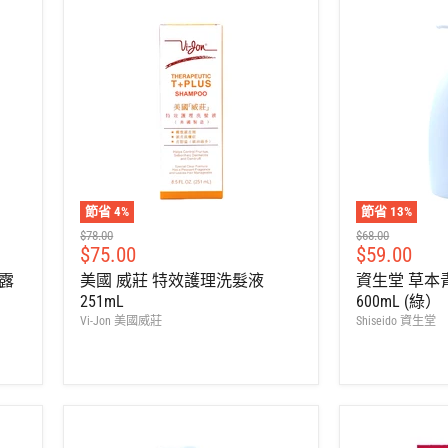
節省
4
%
節省
13
%
建
建
$78.00
$68.00
售
售
$75.00
$59.00
議
議
零
零
價
價
髮露
美國 威莊 特效護理洗髮液
資生堂 草本
售
售
251mL
600mL (綠）
價
價
Vi-Jon 美國威莊
Shiseido 資生堂