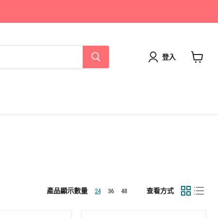
登入
查
看
購
物
車
產品顯示數量
查看方式
24
36
48