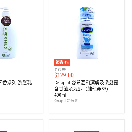
節省
8
%
建
$139.90
售
$129.00
議
零
價
青香系列 洗髮乳
Cetaphil 嬰兒溫和潔膚及洗髮露
售
含甘油及泛醇（維他命B5)
價
400ml
Cetaphil 舒特膚