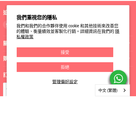
追蹤我們
我們重視您的隱私
找
找
找
我們和我們的合作夥伴使用 cookie 和其他技術來改善您
到
到
到
的體驗、衡量績效並客製化行銷。詳細資訊在我們的
隱
私權政策
我
我
我
關於我們
們
們
們
Facebook
Instagram
電
接受
郵
購物指南
拒絕
訂閱我們
管理偏好設定
訂閱
電郵
中文 (繁體)