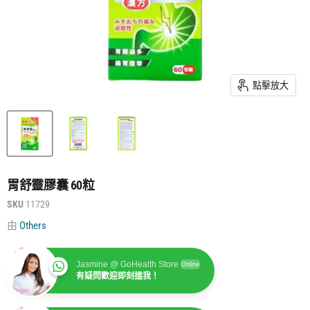
點擊放大
胃舒靈膠囊 60粒
SKU
11729
由
Others
Jasmine @ GoHealth Store
Online
有疑問歡迎即刻搵我！