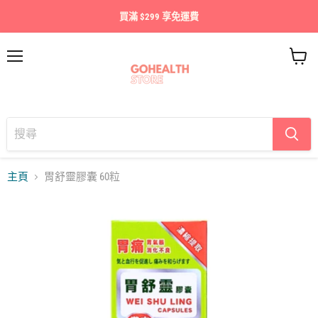
買滿 $299 享免運費
目
查
錄
看
購
物
車
主頁
胃舒靈膠囊 60粒