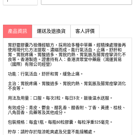
產品資訊
運送及退換貨
客人評價
胃舒靈膠囊乃祖傳經驗方，採用拾多種中草藥，經精煉處理後再
使用現代化方法提取、濃縮而成，能行氣活血，止痛，舒肝和
胃、胃脘疼痛、胃酸過多、胃脘灼熱、胃氣脹及腸胃痙攣消化不
良等。香港製造。證書持有人：香港濟眾堂中藥廠（鴻運貿易
（國際）有限公司經營）
功能：行氣活血，舒肝和胃，緩急止痛。
主治：胃脘疼痛、胃酸過多、胃脘灼熱、胃氣脹及腸胃痙攣消化
不良等。
用法及用量：口服。每次2粒，每日3次，飯後温水送服。
有效成分：青皮、鬱金、醋乳香、醋香附、丁香、黃連、桂枝、
八角茴香、烏藥等及其他成分。
包裝規格：每盒1瓶，每瓶60粒膠囊，每粒淨重525毫克。
貯存：請貯存於陰涼乾爽處及兒童不能接觸處。