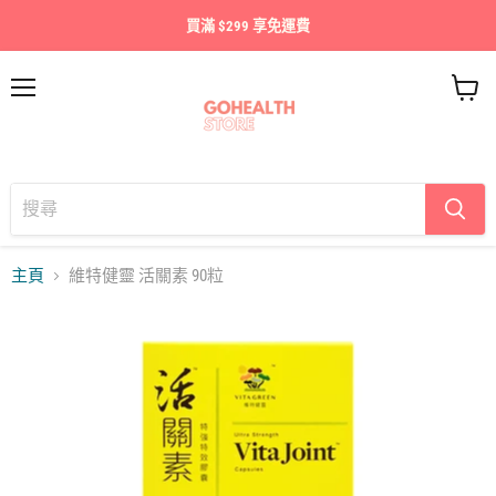
買滿 $299 享免運費
目
查
錄
看
購
物
車
主頁
維特健靈 活關素 90粒