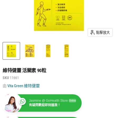
點擊放大
維特健靈 活關素 90粒
SKU
11661
由
Vita Green 維特健靈
Jasmine @ GoHealth Store
Online
有疑問歡迎即刻搵我！