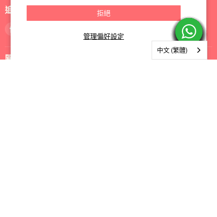
追蹤我們
拒絕
找
找
找
管理偏好設定
到
到
到
我
我
我
中文 (繁體)
關於我們
們
們
們
Facebook
Instagram
電
郵
購物指南
訂閱我們
訂閱
電郵