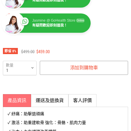
有疑問歡迎即刻搵我！
Jasmine @ GoHealth Store
Online
有疑問歡迎即刻搵我！
建議零售價
售價
節省
8
%
$499.00
$459.00
數量
添加到購物車
產品資訊
運送及退換貨
客人評價
✓ 紓痛：助擊退頑痛
✓ 激活：助重建軟骨 強化：骨骼、肌肉力量