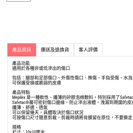
產品資訊
運送及退換貨
客人評價
產品功能
適用於各種非或低滲出的傷口
包括：腿部和足部傷口、外傷性傷口、擦傷、手指受傷、水泡
可保護受損或脆弱的皮膚
產品特點
Mepilex 是一種軟性、纖薄的矽膠泡棉敷料，特別採用了Sa
Safetac®層可密封傷口邊緣，防止滲出液體，洩漏到周圍
纖薄、舒適、透氣
可以保留幾天，具體取決於傷口狀況
可按傷口尺寸隨意剪裁，剪裁時請將背膜留在原位，不要撕走
規格
尺寸：10x10厘米