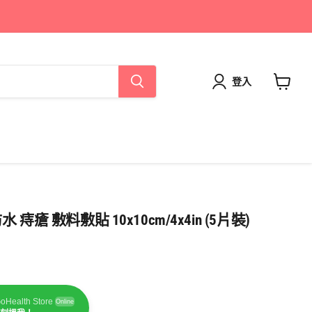
登入
查
看
購
物
車
防水 痔瘡 敷料敷貼 10x10cm/4x4in (5片裝)
oHealth Store
Online