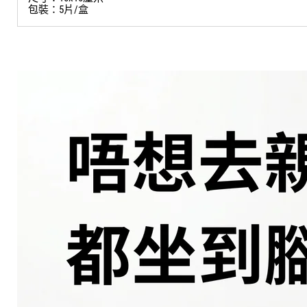
包裝：5片/盒