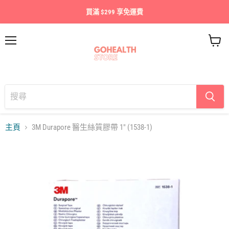
買滿 $299 享免運費
目
查
錄
看
購
物
車
主頁
3M Durapore 醫生絲質膠帶 1" (1538-1)