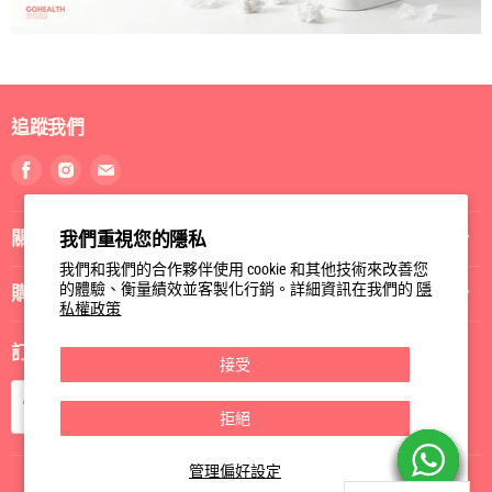
追蹤我們
我們重視您的隱私
找
找
找
我們和我們的合作夥伴使用 cookie 和其他技術來改善您
到
到
到
的體驗、衡量績效並客製化行銷。詳細資訊在我們的
隱
私權政策
我
我
我
關於我們
們
們
們
Facebook
Instagram
電
接受
郵
購物指南
拒絕
訂閱我們
管理偏好設定