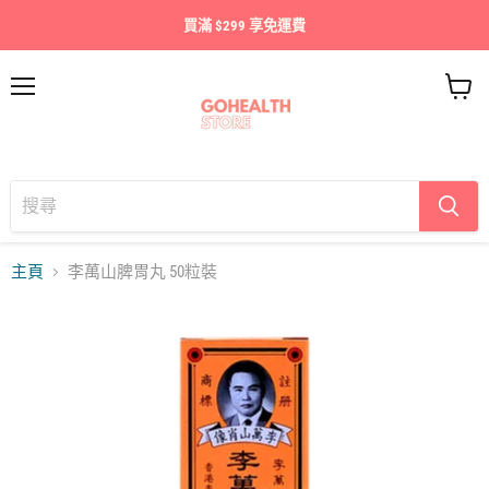
買滿 $299 享免運費
目
查
錄
看
購
物
車
主頁
李萬山脾胃丸 50粒裝