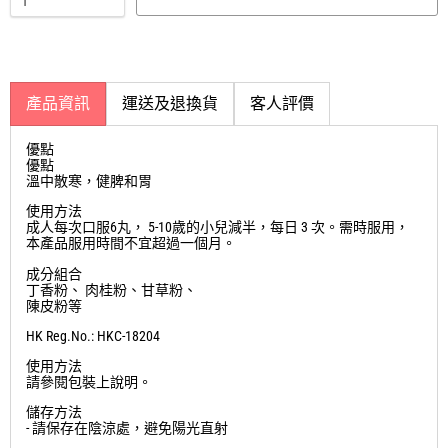
建議零售價
售價
節省
29
%
$55.00
$39.00
數量
添加到購物車
產品資訊
運送及退換貨
客人評價
優點
優點
溫中散寒，健脾和胃
使用方法
成人每次口服6丸， 5-10歲的小兒減半，每日 3 次。需時服用，
本產品服用時間不宜超過一個月。
成分組合
丁香粉、 肉桂粉、甘草粉、
陳皮粉等
HK Reg.No.: HKC-18204