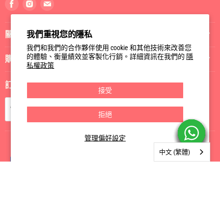
追蹤我們
我們重視您的隱私
找
找
找
我們和我們的合作夥伴使用 cookie 和其他技術來改善您
到
到
到
的體驗、衡量績效並客製化行銷。詳細資訊在我們的
隱
私權政策
我
我
我
關於我們
們
們
們
Facebook
Instagram
電
接受
郵
購物指南
拒絕
訂閱我們
管理偏好設定
訂閱
電郵
中文 (繁體)