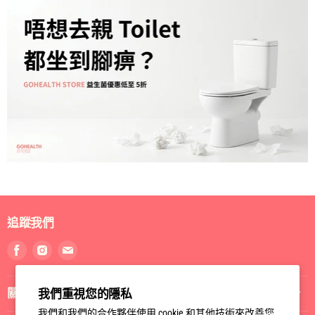
追蹤我們
找
找
找
到
到
到
我
我
我
關於我們
我們重視您的隱私
們
們
們
Facebook
Instagram
電
我們和我們的合作夥伴使用 cookie 和其他技術來改善您