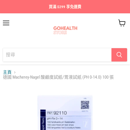
買滿 $299 享免運費
目
查
錄
看
購
物
車
主頁
德國 Macherey-Nagel 酸鹼度試紙/胃液試紙 (PH 0-14.0) 100 張