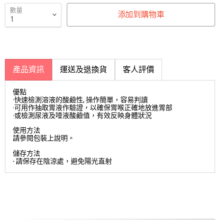
數量
添加到購物車
產品資訊
運送及退換貨
客人評價
優點
·快速檢測溶液的酸鹼性, 操作簡單，容易判讀
·可用作抽取胃液作驗證，以確保胃喉正確地放進胃部
·或檢測尿液及唾液酸鹼值，有效反映身體狀況
使用方法
請參閱包裝上說明。
儲存方法
- 請保存在陰涼處，避免陽光直射