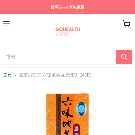
買滿 $299 享免運費
目
查
錄
看
購
物
車
主頁
北京同仁堂 六味地黃丸 濃縮丸 240粒