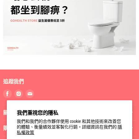
追蹤我們
找
找
找
到
到
到
我
我
我
關於我們
我們重視您的隱私
們
們
們
Facebook
Instagram
電
我們和我們的合作夥伴使用 cookie 和其他技術來改善您
郵
的體驗、衡量績效並客製化行銷。詳細資訊在我們的
隱
購物指南
私權政策