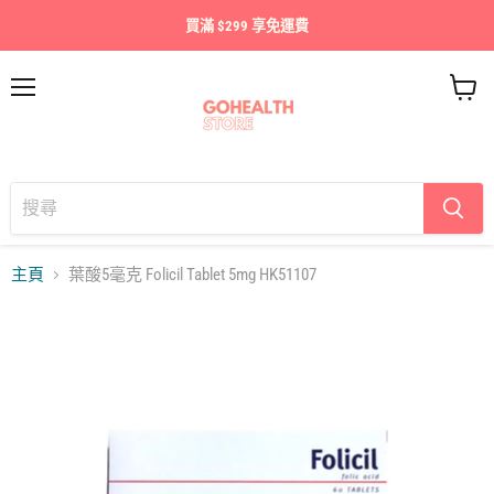
買滿 $299 享免運費
目
查
錄
看
購
物
車
主頁
葉酸5毫克 Folicil Tablet 5mg HK51107