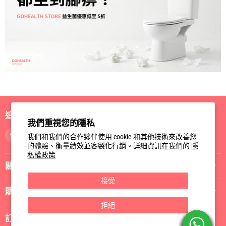
追蹤我們
我們重視您的隱私
找
找
找
我們和我們的合作夥伴使用 cookie 和其他技術來改善您
到
到
到
的體驗、衡量績效並客製化行銷。詳細資訊在我們的
隱
私權政策
我
我
我
關於我們
們
們
們
Facebook
Instagram
電
接受
郵
購物指南
拒絕
訂閱我們