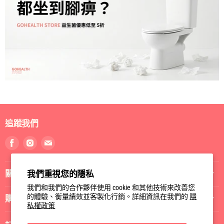
追蹤我們
找
找
找
到
到
到
我
我
我
關於我們
我們重視您的隱私
們
們
們
Facebook
Instagram
電
我們和我們的合作夥伴使用 cookie 和其他技術來改善您
郵
的體驗、衡量績效並客製化行銷。詳細資訊在我們的
隱
購物指南
私權政策