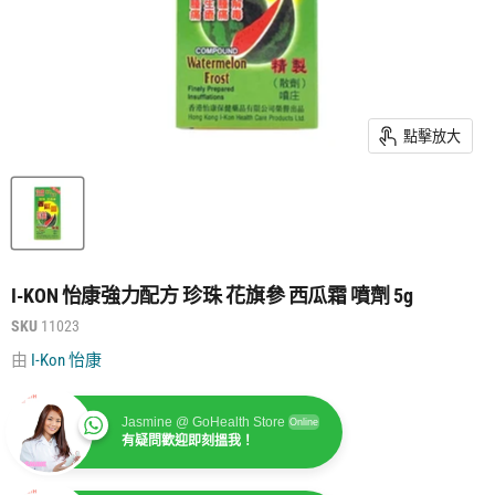
點擊放大
I-KON 怡康強力配方 珍珠 花旗參 西瓜霜 噴劑 5g
SKU
11023
由
I-Kon 怡康
Jasmine @ GoHealth Store
Online
有疑問歡迎即刻搵我！