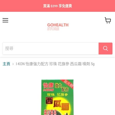
買滿 $299 享免運費
目
查
錄
看
購
物
車
主頁
I-KON 怡康強力配方 珍珠 花旗參 西瓜霜 噴劑 5g