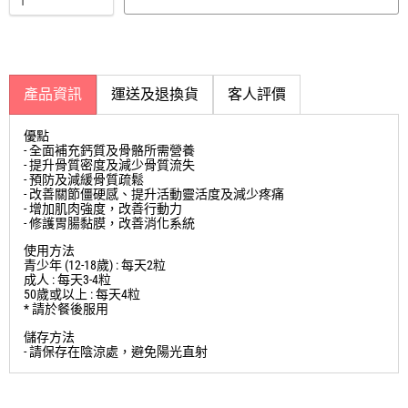
產品資訊
運送及退換貨
客人評價
優點
- 全面補充鈣質及骨骼所需營養
- 提升骨質密度及減少骨質流失
- 預防及減緩骨質疏鬆
- 改善關節僵硬感、提升活動靈活度及減少疼痛
- 增加肌肉強度，改善行動力
- 修護胃腸黏膜，改善消化系統
使用方法
青少年 (12-18歲) : 每天2粒
成人 : 每天3-4粒
50歲或以上 : 每天4粒
* 請於餐後服用
儲存方法
- 請保存在陰涼處，避免陽光直射