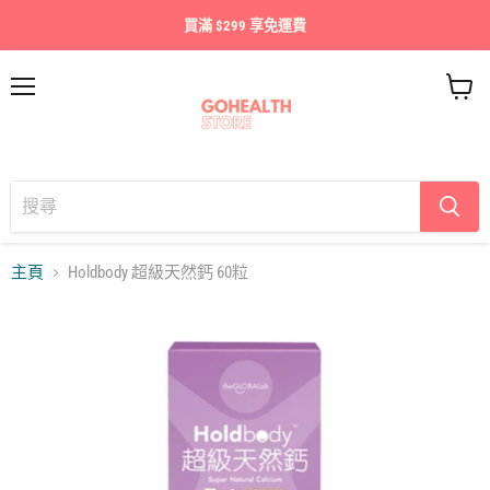
買滿 $299 享免運費
目
查
錄
看
購
物
車
主頁
Holdbody 超級天然鈣 60粒