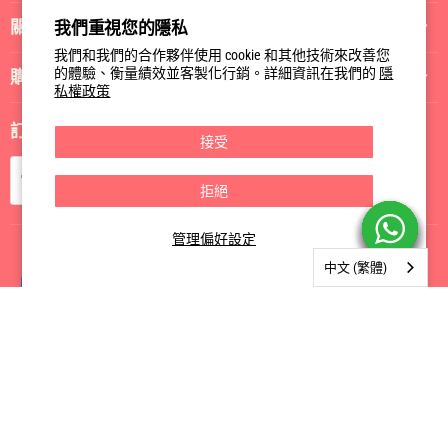
我
我
我
關於我們
我們重視您的隱私
們
們
們
Facebook
Instagram
電
我們和我們的合作夥伴使用 cookie 和其他技術來改善您
郵
的體驗、衡量績效並客製化行銷。詳細資訊在我們的
隱
購物指南
私權政策
訂閱我們
接受
訂閱
電郵
拒絕
管理偏好設定
中文 (繁體)
Privacy Policy
Terms of Service
版權所有; 2026 GoHealth Store
由 Shopify 技術支援