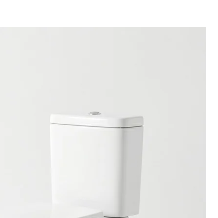
晚間浸足,最好在浴身後,以免洗去藥性。