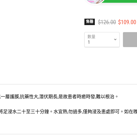
Jasmine @ G
有疑問歡迎即
建議零售價
售價
$126.00
$109.00
售罄
數量
成一層護膜,抗藥性大,潛伏期長,是故患者時癒時發,難以根治。