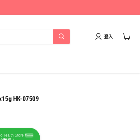
登入
查
看
購
物
車
15g HK-07509
oHealth Store
Online