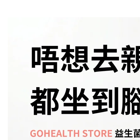
本藥每劑三包,分三次用,每日一次,每次一包。以熱水溶解藥粉
儲存方法
- 請保存在陰涼處，避免陽光直射