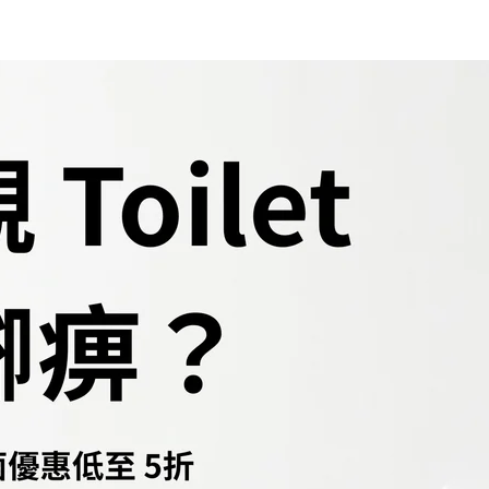
,將足浸水二十至三十分鐘。水宜熱,勿過多,僅夠浸及患處即可。如在