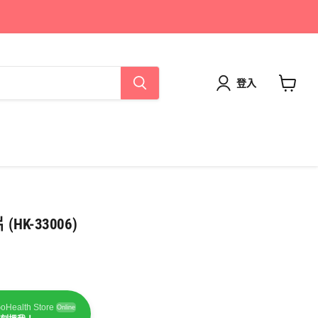
登入
查
看
購
物
車
片 (HK-33006)
oHealth Store
Online