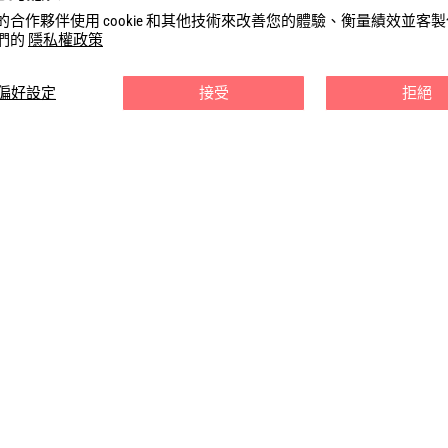
的合作夥伴使用 cookie 和其他技術來改善您的體驗、衡量績效並客
們的
隱私權政策
偏好設定
接受
拒絕
購物指南
ore
常見問題
運送政策
退換政策