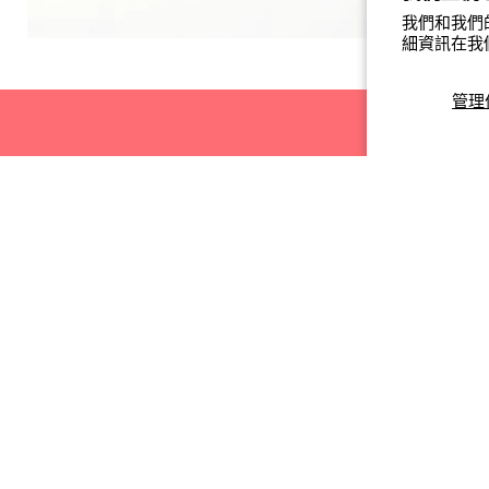
我們和我們
細資訊在我
管理
追蹤我們
關於我們
找
找
找
認識 GoHealth St
到
到
到
聯絡我們
我
我
我
成為合作夥伴
們
們
們
服務條款
Facebook
Instagram
電
退款政策
郵