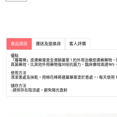
產品資訊
運送及退換貨
客人評價
優點
「羅霉樂」皮膚癬膏是全港銷量第 1 的外用治療皮膚癬藥物，衛
真菌藥效，比其他外用藥物強30倍抗菌力，臨床療效高達96
使用方法
清潔患處及抺乾。用棉花棒將適量藥膏塗於患處。• 每天使用 1
儲存方法
- 請保存在陰涼處，避免陽光直射