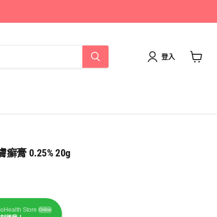
登入
查
看
購
物
車
癬膏 0.25% 20g
oHealth Store
Online