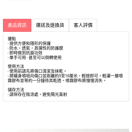
產品資訊
運送及退換貨
客人評價
優點
- 提供方便和隱形的保護
- 防水，透氣，具彈性的防護膜
- 即時做到抗菌功效
- 單手可用 - 甚至可以倒轉使用
使用方法
- 使用前請先將傷口清潔及抺乾。
- 將罐身噴咀向傷口並距離約5至10厘米，輕按即可。輕灑一層噴
霧膠布並等約一分鐘待其乾透。噴霧膠布將慢慢消失。
儲存方法
- 請保存在陰涼處，避免陽光直射