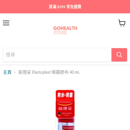
買滿 $299 享免運費
目
查
錄
看
購
物
車
主頁
易理妥 Elastoplast 噴霧膠布 40 mL