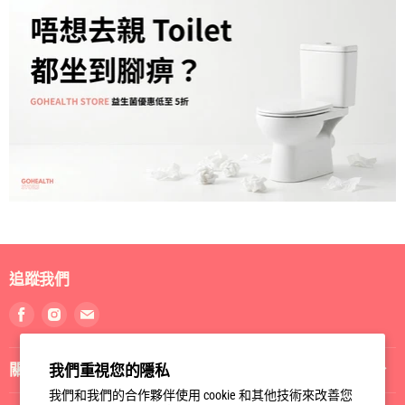
追蹤我們
找
找
找
到
到
到
我
我
我
關於我們
我們重視您的隱私
們
們
們
Facebook
Instagram
電
我們和我們的合作夥伴使用 cookie 和其他技術來改善您