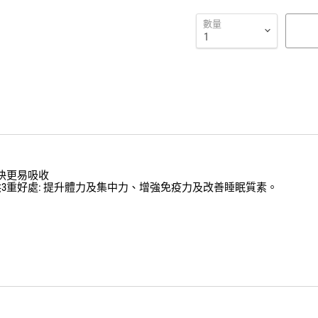
數量
更快更易吸收
供3重好處: 提升體力及集中力、增強免疫力及改善睡眠質素。