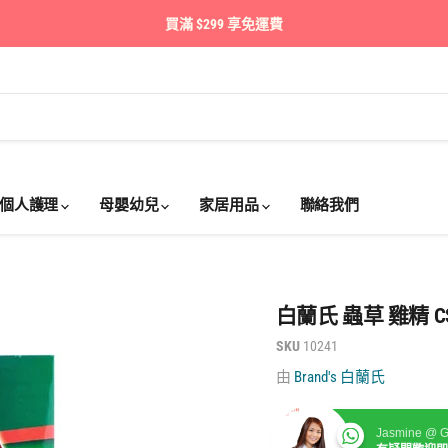
買滿 $299 享免運費
個人護理
母嬰幼兒
家居用品
聯絡我們
白蘭氏 蟲草 雞精 CS4
SKU
10241
由
Brand's 白蘭氏
Jasmine @ G