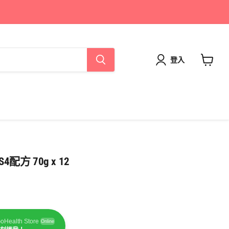
登入
查
看
購
物
車
配方 70g x 12
oHealth Store
Online