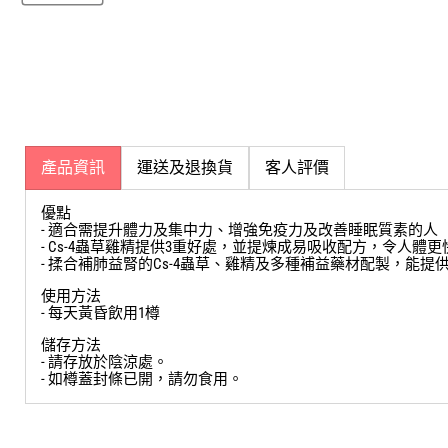
產品資訊
運送及退換貨
客人評價
優點
- 適合需提升體力及集中力、增強免疫力及改善睡眠質素的人
- Cs-4蟲草雞精提供3重好處，並提煉成易吸收配方，令人體
- 揉合補肺益腎的Cs-4蟲草、雞精及多種補益藥材配製，能提
使用方法
- 每天黃昏飲用1樽
儲存方法
- 請存放於陰涼處。
- 如樽蓋封條已開，請勿食用。