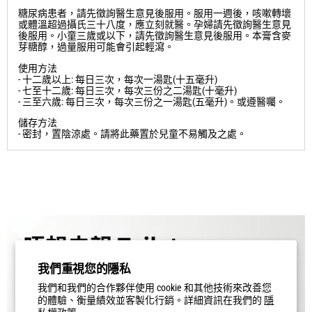
優點
為迎合現代人追求健康飲食的生活理念，京都念慈菴特別推出無
糖配方的川貝枇杷膏。此無糖配方乃秉承名醫真傳藥方，採用多
種名貴漢藥煉製。
糖尿病患者，請先徵詢醫生意見後服用。服用一週後，咳嗽轉壞
或體溫超過攝氏三十八度，應立刻就醫。孕婦請先徵詢醫生意見
後服用。小童三歲或以下，請先徵詢醫生意見後服用。本膏含麥
芽糖醇，過量服用可能會引起輕瀉。
使用方法
- 十二歲以上: 每日三次，每次一湯匙(十五毫升)
- 七至十二歲: 每日三次，每次三份之二湯匙(十毫升)
- 三至六歲: 每日三次，每次三份之一湯匙(五毫升)。或遵醫囑。
儲存方法
- 密封，置陰涼處。請將此藥置於兒童不易觸及之處。
我們重視您的隱私
我們和我們的合作夥伴使用 cookie 和其他技術來改善您
的體驗、衡量績效並客製化行銷。詳細資訊在我們的
隱