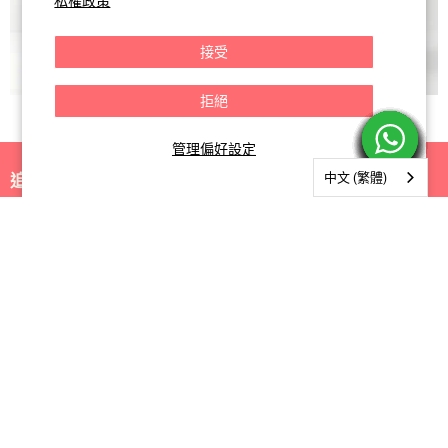
私權政策
接受
拒絕
管理偏好設定
中文 (繁體)
追蹤我們
找
找
找
到
到
到
我
我
我
關於我們
們
們
們
Facebook
Instagram
電
郵
購物指南