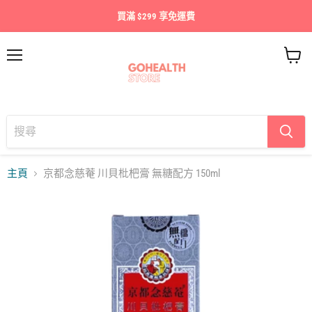
買滿 $299 享免運費
目
查
錄
看
購
物
車
主頁
京都念慈菴 川貝枇杷膏 無糖配方 150ml