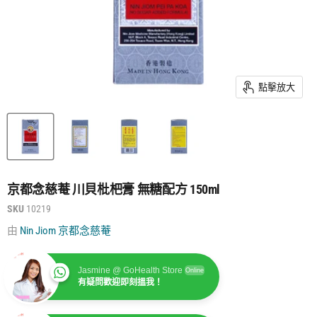
點擊放大
京都念慈菴 川貝枇杷膏 無糖配方 150ml
SKU
10219
由
Nin Jiom 京都念慈菴
Jasmine @ GoHealth Store
Online
有疑問歡迎即刻搵我！