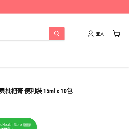
登入
查
看
購
物
車
杷膏 便利裝 15ml x 10包
oHealth Store
Online