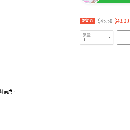
Jasmine @ G
有疑問歡迎即
建議零售價
售價
$45.50
$43.00
節省
5
%
數量
煉而成。