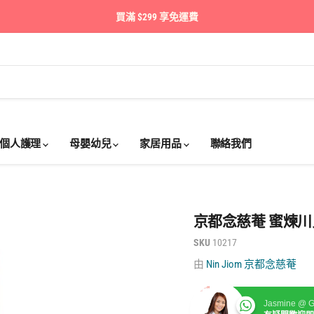
買滿 $299 享免運費
個人護理
母嬰幼兒
家居用品
聯絡我們
京都念慈菴 蜜煉川貝枇
SKU
10217
由
Nin Jiom 京都念慈菴
Jasmine @ G