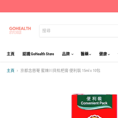
主頁
認識 GoHealth Store
品牌
醫藥
健康
主頁
京都念慈菴 蜜煉川貝枇杷膏 便利裝 15ml x 10包