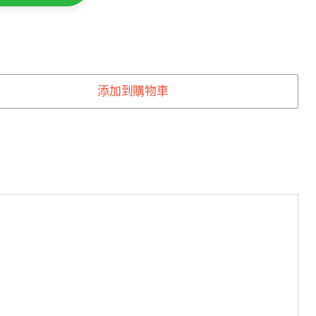
oHealth Store
Online
刻搵我！
添加到購物車