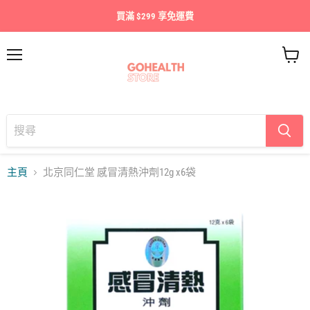
買滿 $299 享免運費
目
查
錄
看
購
物
車
主頁
北京同仁堂 感冒清熱沖劑12g x6袋