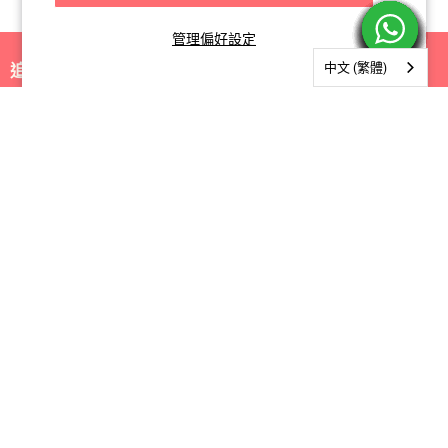
管理偏好設定
中文 (繁體)
追蹤我們
找
找
找
到
到
到
我
我
我
關於我們
們
們
們
Facebook
Instagram
電
郵
購物指南
訂閱我們
訂閱
電郵