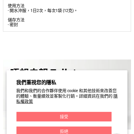
優點
- 風寒感冒、頭痛發熱、惡寒身痛、鼻流清涕、咳嗽咽乾。
- 成分包括：荊芥穗、薄荷、防風、柴胡、紫蘇葉、葛根、桔
梗、苦杏仁、白芷、苦地丁、蘆根。
使用方法
- 開水沖服，1日2次，每次1袋 (12克)。
儲存方法
- 密封
我們重視您的隱私
我們和我們的合作夥伴使用 cookie 和其他技術來改善您
的體驗、衡量績效並客製化行銷。詳細資訊在我們的
隱
私權政策
接受
拒絕