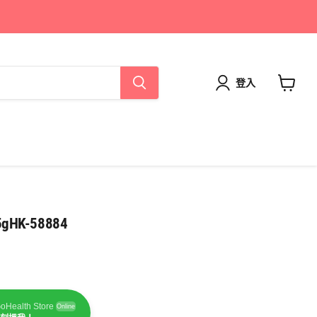
登入
查
看
購
物
車
HK-58884
oHealth Store
Online